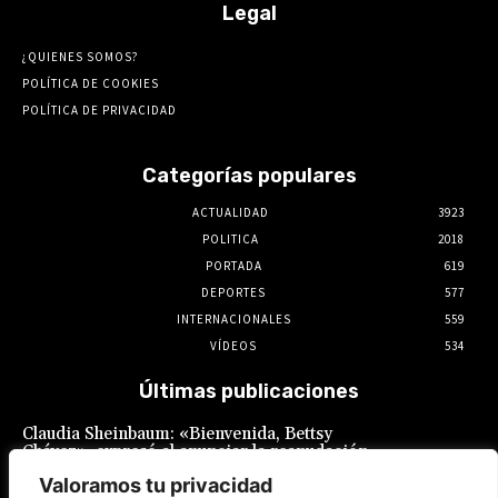
Legal
¿QUIENES SOMOS?
POLÍTICA DE COOKIES
POLÍTICA DE PRIVACIDAD
Categorías populares
ACTUALIDAD
3923
POLITICA
2018
PORTADA
619
DEPORTES
577
INTERNACIONALES
559
VÍDEOS
534
Últimas publicaciones
Claudia Sheinbaum: «Bienvenida, Bettsy
Chávez», expresó al anunciar la reanudación
de las relaciones diplomáticas con el Perú
Valoramos tu privacidad
7 de agosto de 2026