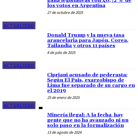
gana legislativas con 40,72 % de
los votos en Argentina
27 de octubre de 2025
ACTUALIDAD
Donald Trump y la nueva tasa
arancelaria para Japón, Corea,
Tailandia y otros 11 países
8 de julio de 2025
ACTUALIDAD
Cipriani acusado de pederasta:
Según El Pais, exarzobispo de
Lima fue separado de su cargo en
el 2019
25 de enero de 2025
ACTUALIDAD
Minería ilegal: A la fecha hay
gente que no ha avanzado ni un
solo paso en la formalización
13 de agosto de 2024