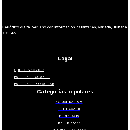
Periódico digital peruano con información instantánea, variada, utilitaria
y veraz.
Legal
¿QUIENES SOMOS?
POLÍTICA DE COOKIES
POLÍTICA DE PRIVACIDAD
Categorías populares
ACTUALIDAD
3925
POLITICA
2018
PORTADA
619
DEPORTES
577
INTERNACIONALES
559