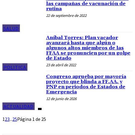
las campañas de vacunación de
rutina
22 de septiembre de 2022
SALUD
Aníbal Torres: Plan vacador
avanzará hasta que algún o
algunos altos miembros de las
FFAA se pronuncien por un golpe
de Estado
23 de abril de 2022
POLITICA
Congreso aprueba por mayoría
proyecto que blinda a FF.AA. y
PNP en periodos de Estados de
Emergencia
12 de junio de 2026
ACTUALIDAD
1
2
3
...
25
Página 1 de 25