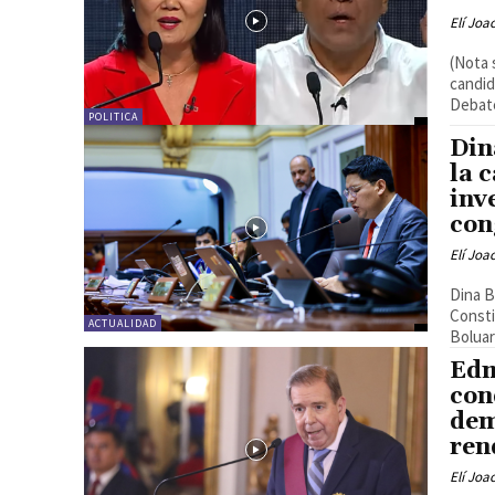
Elí Joa
(Nota 
candid
Debate
POLITICA
Din
la 
inv
con
Elí Joa
Dina B
Consti
ACTUALIDAD
Boluar
Edm
con
dem
ren
Elí Joa