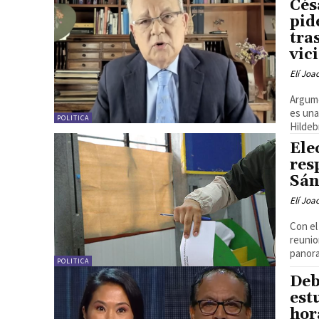
Cés
pid
tra
vic
Elí Joa
Argume
es una
POLITICA
Hildeb
Ele
res
Sán
Elí Joa
Con e
reunio
panora
POLITICA
Deb
est
hor