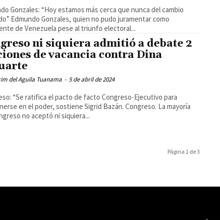
do Gonzales: “Hoy estamos más cerca que nunca del cambio
do” Edmundo Gonzales, quien no pudo juramentar como
ente de Venezuela pese al triunfo electoral...
greso ni siquiera admitió a debate 2
iones de vacancia contra Dina
uarte
cim del Aguila Tuanama
-
5 de abril de 2024
so: “Se ratifica el pacto de facto Congreso-Ejecutivo para
erse en el poder, sostiene Sigrid Bazán. Congreso. La mayoría
ngreso no aceptó ni siquiera...
Página 1 de 3