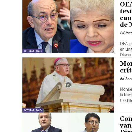
OEA
tex
can
de 
Elí Joa
OEA: p
en una
ACTUALIDAD
Discur
Mon
crí
Elí Joa
Monseñ
la Nac
Castil
ACTUALIDAD
Con
van