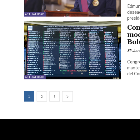
Edmun
desea
ACTUALIDAD
presid
Con
moc
Bol
Elí Joa
Congre
manten
del Co
ACTUALIDAD
1
2
3