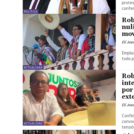
protes
confer
POLITICA
Rob
nul
mov
Elí Joa
Emplaz
todo p
ACTUALIDAD
Rob
int
por
ext
Elí Joa
Confir
convoc
ACTUALIDAD
tensió