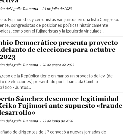
ectiva
cim del Aguila Tuanama
-
24 de julio de 2023
so: Fujimoristas y cerronistas van juntos en una lista Congreso.
ente, congresistas de posiciones políticas históricamente
nicas, como son el fujimoristas y la izquierda vinculada...
bio Democrático presenta proyecto
adelanto de elecciones para octubre
 2023
cim del Aguila Tuanama
-
26 de enero de 2023
greso de la República tiene en manos un proyecto de ley (de
to de elecciones) presentado por la bancada Cambio
ático - Juntos...
erto Sánchez desconoce legitimidad
Keiko Fujimori ante supuesto «fraude
desarrollo»
cim del Aguila Tuanama
-
23 de junio de 2026
ñado de dirigentes de JP convocó a nuevas jornadas de