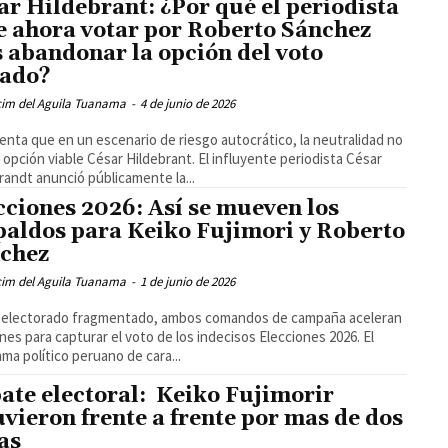
ar Hildebrant: ¿Por qué el periodista
e ahora votar por Roberto Sánchez
s abandonar la opción del voto
iado?
cim del Aguila Tuanama
-
4 de junio de 2026
nta que en un escenario de riesgo autocrático, la neutralidad no
 opción viable César Hildebrant. El influyente periodista César
randt anunció públicamente la...
cciones 2026: Así se mueven los
paldos para Keiko Fujimori y Roberto
chez
cim del Aguila Tuanama
-
1 de junio de 2026
l electorado fragmentado, ambos comandos de campaña aceleran
nes para capturar el voto de los indecisos Elecciones 2026. El
ma político peruano de cara...
ate electoral: Keiko Fujimorir
uvieron frente a frente por mas de dos
as