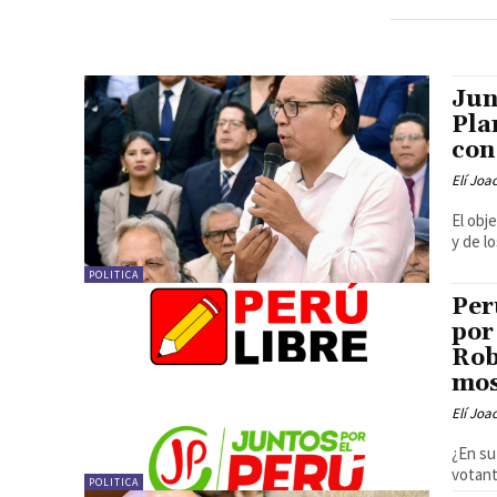
Jun
Pla
con
Elí Joa
El obj
y de l
POLITICA
Per
por
Rob
mos
Elí Joa
¿En su
votant
POLITICA