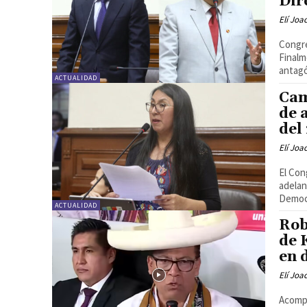
Dir
Elí Joa
Congre
Finalm
antagó
ACTUALIDAD
Cam
de 
del
Elí Joa
El Con
adelan
Democr
ACTUALIDAD
Rob
de 
en 
Elí Joa
Acompa