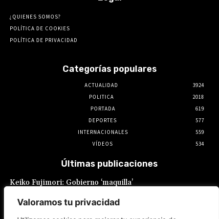
¿QUIENES SOMOS?
POLÍTICA DE COOKIES
POLÍTICA DE PRIVACIDAD
Categorías populares
ACTUALIDAD
3924
POLITICA
2018
PORTADA
619
DEPORTES
577
INTERNACIONALES
559
VÍDEOS
534
Últimas publicaciones
Keiko Fujimori: Gobierno ‘maquilla’
promesas laborales: Sueldo mínimo
fragmentado y feriados reacomodados
Valoramos tu privacidad
7 de agosto de 2026