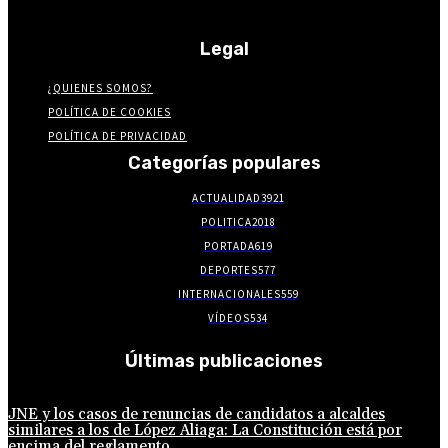
Legal
¿QUIENES SOMOS?
POLÍTICA DE COOKIES
POLÍTICA DE PRIVACIDAD
Categorías populares
ACTUALIDAD
3921
POLITICA
2018
PORTADA
619
DEPORTES
577
INTERNACIONALES
559
VÍDEOS
534
Últimas publicaciones
JNE y los casos de renuncias de candidatos a alcaldes
similares a los de López Aliaga: La Constitución está por
encima del reglamento