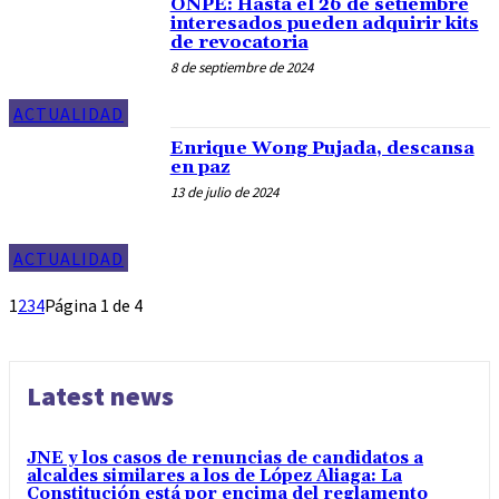
ONPE: Hasta el 26 de setiembre
interesados pueden adquirir kits
de revocatoria
8 de septiembre de 2024
ACTUALIDAD
Enrique Wong Pujada, descansa
en paz
13 de julio de 2024
ACTUALIDAD
1
2
3
4
Página 1 de 4
Latest news
JNE y los casos de renuncias de candidatos a
alcaldes similares a los de López Aliaga: La
Constitución está por encima del reglamento