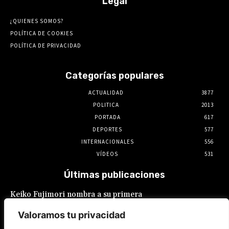
Legal
¿QUIENES SOMOS?
POLÍTICA DE COOKIES
POLÍTICA DE PRIVACIDAD
Categorías populares
ACTUALIDAD
3877
POLITICA
2013
PORTADA
617
DEPORTES
577
INTERNACIONALES
556
VÍDEOS
531
Últimas publicaciones
Keiko Fujimori nombra a su primera
presidente de EsSalud, aunque en calidad de
encargada: es Hilda Sandoval Cornejo
Valoramos tu privacidad
9 de agosto de 2026