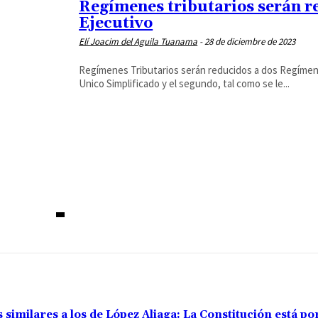
Regímenes tributarios serán re
Ejecutivo
Elí Joacim del Aguila Tuanama
-
28 de diciembre de 2023
Regímenes Tributarios serán reducidos a dos Regímen
Unico Simplificado y el segundo, tal como se le...
s similares a los de López Aliaga: La Constitución está 