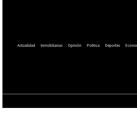
Se te ha enviado una contraseña por correo electrónico.
Recuperación de contraseña
Recupera tu contraseña
tu correo electrónico
Se te ha enviado una contraseña por correo electrónico.
Actualidad
Inmobiliarias
Opinión
Politica
Deportes
Econo
20.5
C
Lima
jueves, agosto 6, 2026
ACTUALIDAD
INMOBILIARIAS
OPINIÓN