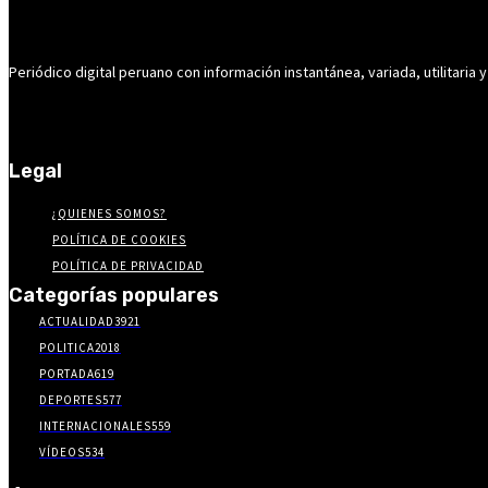
Periódico digital peruano con información instantánea, variada, utilitaria y
Legal
¿QUIENES SOMOS?
POLÍTICA DE COOKIES
POLÍTICA DE PRIVACIDAD
Categorías populares
ACTUALIDAD
3921
POLITICA
2018
PORTADA
619
DEPORTES
577
INTERNACIONALES
559
VÍDEOS
534