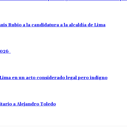
uis Rubio a la candidatura a la alcaldía de Lima
 2026
e Lima en un acto considerado legal pero indigno
tario a Alejandro Toledo