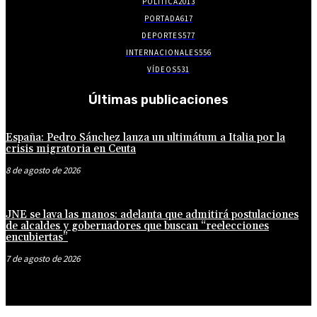
POLITICA
2013
PORTADA
617
DEPORTES
577
INTERNACIONALES
556
VÍDEOS
531
Últimas publicaciones
España: Pedro Sánchez lanza un ultimátum a Italia por la
crisis migratoria en Ceuta
8 de agosto de 2026
JNE se lava las manos: adelanta que admitirá postulaciones
de alcaldes y gobernadores que buscan “reelecciones
encubiertas”
7 de agosto de 2026