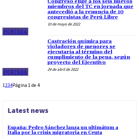
Congreso elige a los seis nuevos
miembros del TC en jornada que
antecedió a la renuncia de 10
congresistas de Perú Libre
10 de mayo de 2022
PORTADA
Castración química para
violadores de menores se
ejecutaría al término del
cumplimiento de la pena, según
proyecto del Ejecutivo
24 de abril de 2022
PORTADA
1
2
3
4
Página 1 de 4
Latest news
España: Pedro Sánchez lanza un ultimátum a
Italia por la crisis migratoria en Ceuta