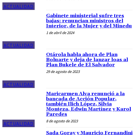
ACTUALIDAD
Gabinete ministerial sufre tres
bajas: renuncian ministros del
Interior, de la Mujer y del Minedu
1 de abril de 2024
ACTUALIDAD
Otárola habla ahora de Plan
Boluarte y deja de lanzar loas al
Plan Bukele de El Salvador
29 de agosto de 2023
ACTUALIDAD
Maricarmen Alva renunció a la
bancada de Acción Popular,
también Ilich López, Silvia
Monteza, Edwin Martínez y Karol
Paredes
8 de agosto de 2023
ACTUALIDAD
Sada Goray y Mauricio Fernandini