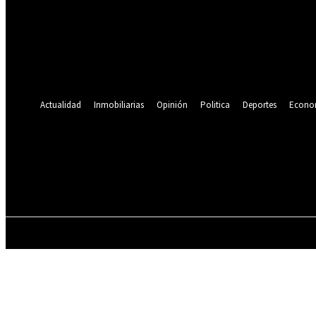
Se te ha enviado una contraseña por correo electrónico.
Recuperación de contraseña
Recupera tu contraseña
tu correo electrónico
Se te ha enviado una contraseña por correo electrónico.
Actualidad
Inmobiliarias
Opinión
Politica
Deportes
Econo
20
C
Lima
jueves, agosto 6, 2026
ACTUALIDAD
INMOBILIARIAS
OPINIÓN