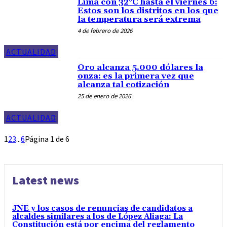
Lima con 32°C hasta el viernes 6:
Estos son los distritos en los que
la temperatura será extrema
4 de febrero de 2026
ACTUALIDAD
Oro alcanza 5.000 dólares la
onza: es la primera vez que
alcanza tal cotización
25 de enero de 2026
ACTUALIDAD
1
2
3
...
6
Página 1 de 6
Latest news
JNE y los casos de renuncias de candidatos a
alcaldes similares a los de López Aliaga: La
Constitución está por encima del reglamento