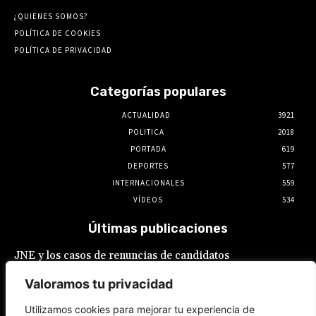
¿QUIENES SOMOS?
POLÍTICA DE COOKIES
POLÍTICA DE PRIVACIDAD
Categorías populares
ACTUALIDAD
3921
POLITICA
2018
PORTADA
619
DEPORTES
577
INTERNACIONALES
559
VÍDEOS
534
Últimas publicaciones
JNE y los casos de renuncias de candidatos
a alcaldes similares a los de López Aliaga: La
Constitución está por encima del reglamento
Valoramos tu privacidad
6 de agosto de 2026
Utilizamos cookies para mejorar tu experiencia de