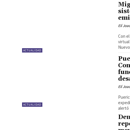
Mig
sis
emi
Elí Joa
Con el
virtua
Nuevo 
ACTUALIDAD
Pue
Con
fun
des
Elí Joa
Pueric
expedi
ACTUALIDAD
alertó
Den
rep