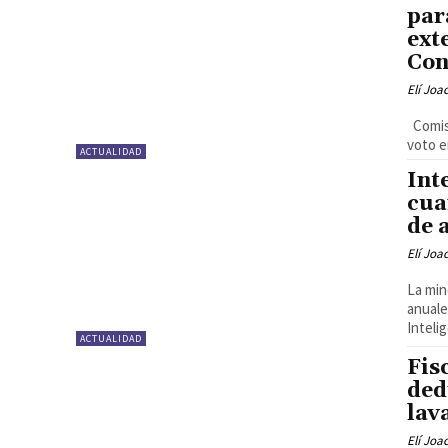
par
ext
Con
Elí Joa
Comisi
voto e
ACTUALIDAD
Int
cua
de 
Elí Joa
La min
anuale
Intelig
ACTUALIDAD
Fis
ded
lav
Elí Joa