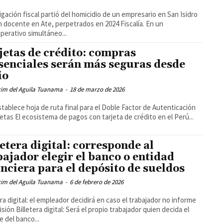
igación fiscal partió del homicidio de un empresario en San Isidro
n docente en Ate, perpetrados en 2024 Fiscalía. En un
erativo simultáneo...
jetas de crédito: compras
senciales serán más seguras desde
io
cim del Aguila Tuanama
-
18 de marzo de 2026
tablece hoja de ruta final para el Doble Factor de Autenticación
jetas El ecosistema de pagos con tarjeta de crédito en el Perú...
letera digital: corresponde al
bajador elegir el banco o entidad
anciera para el depósito de sueldos
cim del Aguila Tuanama
-
6 de febrero de 2026
era digital: el empleador decidirá en caso el trabajador no informe
isión Billetera digital: Será el propio trabajador quien decida el
 del banco...