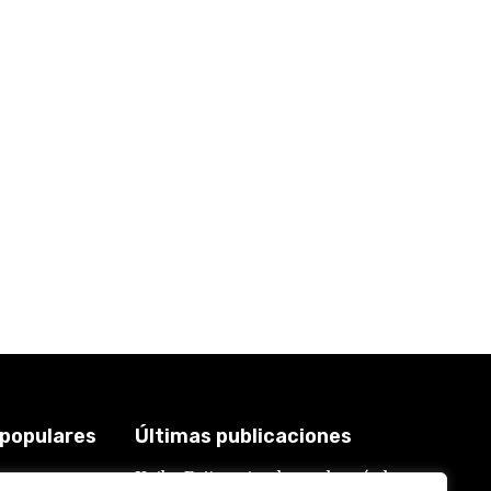
 populares
Últimas publicaciones
Keiko Fujimori es la que buscó al
3924