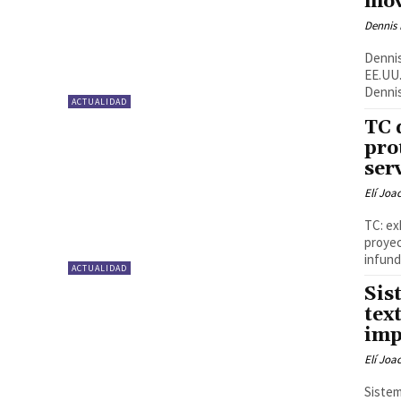
mov
Dennis 
Dennis
EE.UU.
Dennis 
ACTUALIDAD
TC 
pro
ser
Elí Joa
TC: ex
proyec
infund
ACTUALIDAD
Sis
tex
imp
Elí Joa
Sistem