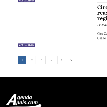
ACTUALIDAD
Cir
rea
reg
Elí Joa
Ciro C
Callao
ACTUALIDAD
...
1
2
3
7