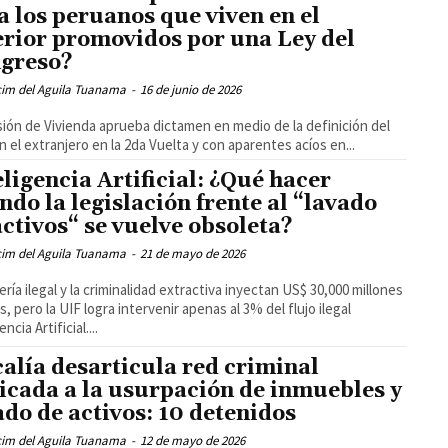
a los peruanos que viven en el
erior promovidos por una Ley del
greso?
cim del Aguila Tuanama
-
16 de junio de 2026
ón de Vivienda aprueba dictamen en medio de la definición del
n el extranjero en la 2da Vuelta y con aparentes acíos en...
eligencia Artificial: ¿Qué hacer
ndo la legislación frente al “lavado
activos“ se vuelve obsoleta?
cim del Aguila Tuanama
-
21 de mayo de 2026
ería ilegal y la criminalidad extractiva inyectan US$ 30,000 millones
s, pero la UIF logra intervenir apenas al 3% del flujo ilegal
encia Artificial....
calía desarticula red criminal
icada a la usurpación de inmuebles y
ado de activos: 10 detenidos
cim del Aguila Tuanama
-
12 de mayo de 2026