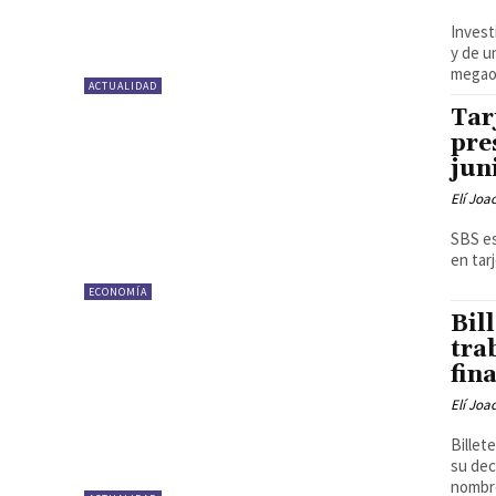
Invest
y de u
megaop
ACTUALIDAD
Tar
pre
jun
Elí Joa
SBS es
en tar
ECONOMÍA
Bil
tra
fin
Elí Joa
Billet
su dec
nombre