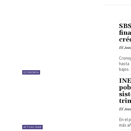
SBS
fin
cré
Elí Joa
Cronog
hasta 
bajos.
ECONOMÍA
INE
pob
sis
tri
Elí Joa
En el 
más añ
ACTUALIDAD