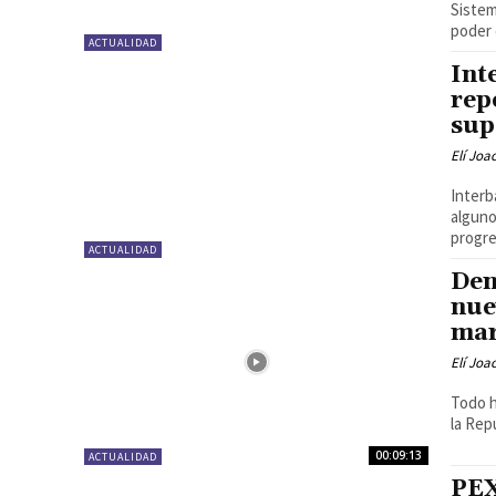
Sistem
poder 
ACTUALIDAD
Int
rep
sup
Elí Joa
Interb
alguno
progre
ACTUALIDAD
Den
nue
mar
Elí Joa
Todo h
la Rep
00:09:13
ACTUALIDAD
PEX