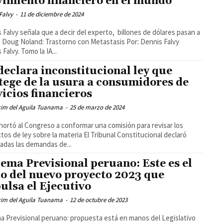
imiento financiero en el mundo
Falvy
-
11 de diciembre de 2024
 Falvy señala que a decir del experto, billones de dólares pasan a
 Doug Noland: Trastorno con Metastasis Por: Dennis Falvy
Falvy. Tomo la IA...
declara inconstitucional ley que
tege de la usura a consumidores de
vicios financieros
cim del Aguila Tuanama
-
25 de marzo de 2024
hortó al Congreso a conformar una comisión para revisar los
tos de ley sobre la materia El Tribunal Constitucional declaró
adas las demandas de...
tema Previsional peruano: Este es el
to del nuevo proyecto 2023 que
ulsa el Ejecutivo
cim del Aguila Tuanama
-
12 de octubre de 2023
a Previsional peruano: propuesta está en manos del Legislativo