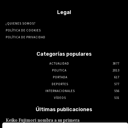
Legal
¿QUIENES SOMOS?
POLÍTICA DE COOKIES
POLÍTICA DE PRIVACIDAD
Categorías populares
ACTUALIDAD
3877
POLITICA
2013
PORTADA
617
DEPORTES
577
INTERNACIONALES
556
VÍDEOS
531
Últimas publicaciones
Keiko Fujimori nombra a su primera
presidente de EsSalud, aunque en calidad de