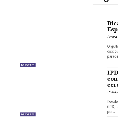
Bic
Esp
Prensa
Orgull
discip
parade
DEPORTES
IPD
con
cer
Ubaldo 
Desde 
(IPD) 
por...
DEPORTES