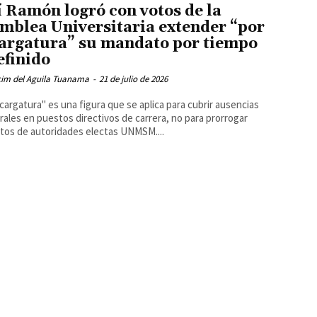
í Ramón logró con votos de la
mblea Universitaria extender “por
argatura” su mandato por tiempo
efinido
cim del Aguila Tuanama
-
21 de julio de 2026
cargatura" es una figura que se aplica para cubrir ausencias
ales en puestos directivos de carrera, no para prorrogar
os de autoridades electas UNMSM....