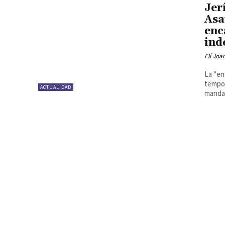
Jer
Asa
enc
ind
Elí Joa
La "en
tempor
ACTUALIDAD
mandat