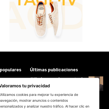
 populares
Últimas publicaciones
JNE y los casos de renuncias de
3921
candidatos a alcaldes similares a
2018
Valoramos tu privacidad
los de López Aliaga: La
Constitución está por encima del
619
reglamento
Utilizamos cookies para mejorar tu experiencia de
577
6 de agosto de 2026
navegación, mostrar anuncios o contenidos
559
personalizados y analizar nuestro tráfico. Al hacer clic en
534