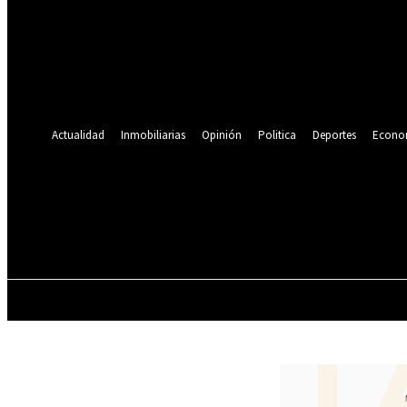
Se te ha enviado una contraseña por correo electrónico.
Recuperación de contraseña
Recupera tu contraseña
tu correo electrónico
Se te ha enviado una contraseña por correo electrónico.
Actualidad
Inmobiliarias
Opinión
Politica
Deportes
Econo
19.9
C
Lima
viernes, agosto 7, 2026
ACTUALIDAD
INMOBILIARIAS
OPINIÓN