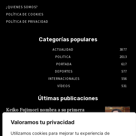
¿QUIENES SOMOS?
POLÍTICA DE COOKIES
POLÍTICA DE PRIVACIDAD
Categorías populares
ACTUALIDAD
3877
POLITICA
2013
PORTADA
617
DEPORTES
577
INTERNACIONALES
556
VÍDEOS
531
Últimas publicaciones
Keiko Fujimori nombra a su primera
presidente de EsSalud, aunque en calidad de
encargada: es Hilda Sandoval Cornejo
Valoramos tu privacidad
9 de agosto de 2026
Utilizamos cookies para mejorar tu experiencia de