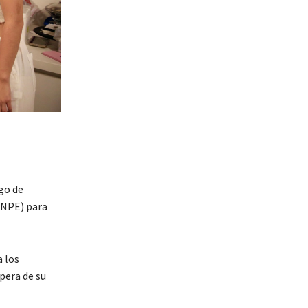
ego de
INPE) para
a los
pera de su