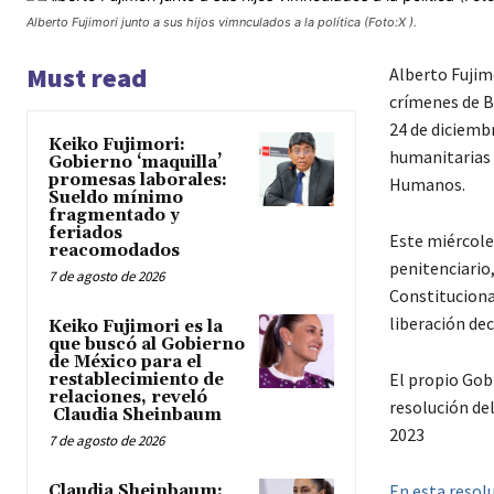
Alberto Fujimori junto a sus hijos vimnculados a la política (Foto:X ).
Must read
Alberto Fujim
crímenes de Ba
24 de diciembr
Keiko Fujimori:
humanitarias 
Gobierno ‘maquilla’
promesas laborales:
Humanos.
Sueldo mínimo
fragmentado y
feriados
Este miércoles
reacomodados
penitenciario,
7 de agosto de 2026
Constituciona
liberación dec
Keiko Fujimori es la
que buscó al Gobierno
de México para el
El propio Gobi
restablecimiento de
relaciones, reveló
resolución del
Claudia Sheinbaum
2023
7 de agosto de 2026
En esta resolu
Claudia Sheinbaum: