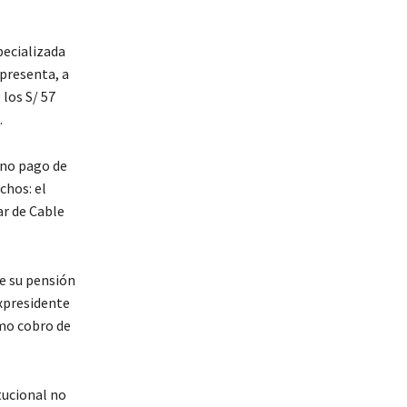
pecializada
 presenta, a
los S/ 57
.
 no pago de
chos: el
ar de Cable
e su pensión
expresidente
mo cobro de
tucional no