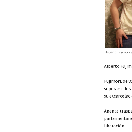
Alberto Fujimori 
Alberto Fujimo
Fujimori, de 8
superarse los
su excarcelaci
Apenas traspas
parlamentario
liberación.