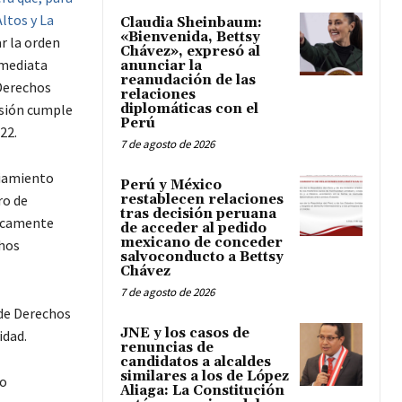
Altos y La
Claudia Sheinbaum:
«Bienvenida, Bettsy
r la orden
Chávez», expresó al
nmediata
anunciar la
reanudación de las
 Derechos
relaciones
isión cumple
diplomáticas con el
Perú
22.
7 de agosto de 2026
ciamiento
Perú y México
ro de
restablecen relaciones
tras decisión peruana
ticamente
de acceder al pedido
mexicano de conceder
chos
salvoconducto a Bettsy
Chávez
7 de agosto de 2026
 de Derechos
JNE y los casos de
idad.
renuncias de
candidatos a alcaldes
similares a los de López
do
Aliaga: La Constitución