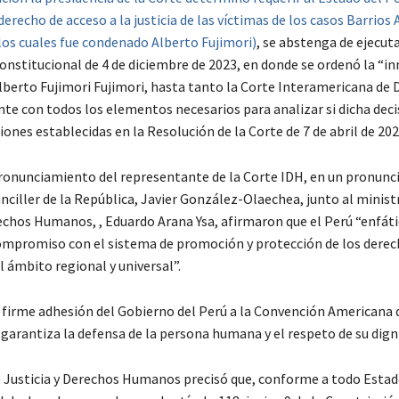
derecho de acceso a la justicia de las víctimas de los casos Barrios 
los cuales fue condenado Alberto Fujimori)
, se abstenga de ejecuta
Constitucional de 4 de diciembre de 2023, en donde se ordenó la “i
Alberto Fujimori Fujimori, hasta tanto la Corte Interamericana de
e con todos los elementos necesarios para analizar si dicha dec
iones establecidas en la Resolución de la Corte de 7 de abril de 202
pronunciamiento del representante de la Corte IDH, en un pronun
nciller de la República, Javier González-Olaechea, junto al minist
rechos Humanos, , Eduardo Arana Ysa, afirmaron que el Perú “enfá
ompromiso con el sistema de promoción y protección de los dere
 ámbito regional y universal”.
a firme adhesión del Gobierno del Perú a la Convención Americana
arantiza la defensa de la persona humana y el respeto de su dign
e Justicia y Derechos Humanos precisó que, conforme a todo Esta