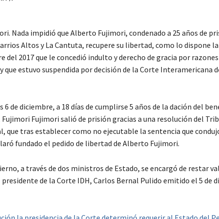
ori. Nada impidió que Alberto Fujimori, condenado a 25 años de pri
rrios Altos y La Cantuta, recupere su libertad, como lo dispone la
e del 2017 que le concedió indulto y derecho de gracia por razones
y que estuvo suspendida por decisión de la Corte Interamericana 
 6 de diciembre, a 18 días de cumplirse 5 años de la dación del ben
 Fujimori Fujimori salió de prisión gracias a una resolución del Tri
l, que tras establecer como no ejecutable la sentencia que condujo
laró fundado el pedido de libertad de Alberto Fujimori.
erno, a través de dos ministros de Estado, se encargó de restar va
 presidente de la Corte IDH, Carlos Bernal Pulido emitido el 5 de 
ción la presidencia de la Corte determinó requerir al Estado del P