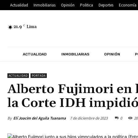
Actualidad
Inmobiliarias
Opinión
Politica
Deportes
Economía
21.9
C
Lima
ACTUALIDAD
INMOBILIARIAS
OPINIÓN
P
ACTUALIDAD
PORTADA
Alberto Fujimori en l
la Corte IDH impidió 
By
Elí Joacim del Aguila Tuanama
7 de diciembre de 2023
0
20