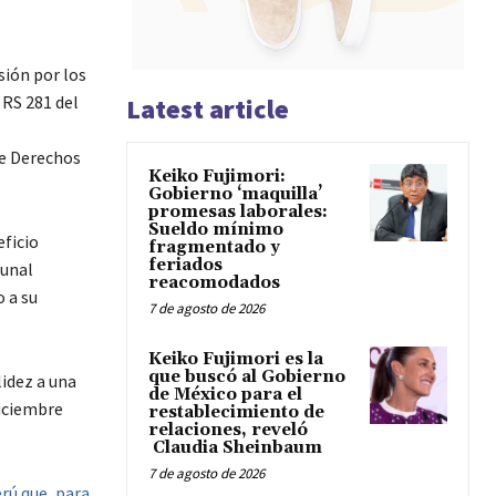
sión por los
 RS 281 del
Latest article
de Derechos
Keiko Fujimori:
Gobierno ‘maquilla’
promesas laborales:
Sueldo mínimo
eficio
fragmentado y
feriados
bunal
reacomodados
 a su
7 de agosto de 2026
Keiko Fujimori es la
que buscó al Gobierno
lidez a una
de México para el
diciembre
restablecimiento de
relaciones, reveló
Claudia Sheinbaum
7 de agosto de 2026
erú que, para