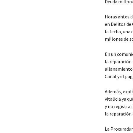
Deuda millona
Horas antes de
en Delitos de
la fecha, una
millones de so
En un comunic
la reparación 
allanamiento 
Canal y el pag
Además, expli
vitalicia ya q
y no registra
la reparación c
La Procuradur