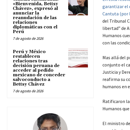
«Bienvenida, Bettsy
garantizar el 
Chávez», expresó al
anunciar la
Cantuta (por 
reanudación de las
del Tribunal 
relaciones
diplomáticas con el
libertad” de 
Perú
Humanos cuent
7 de agosto de 2026
con las condic
Perú y México
restablecen
Mas allá del 
relaciones tras
conjunto el ca
decisión peruana de
acceder al pedido
Justicia y De
mexicano de conceder
reafirma su c
salvoconducto a
Bettsy Chávez
humanos en el
7 de agosto de 2026
Ratificaron l
Humanos que g
El ministro d