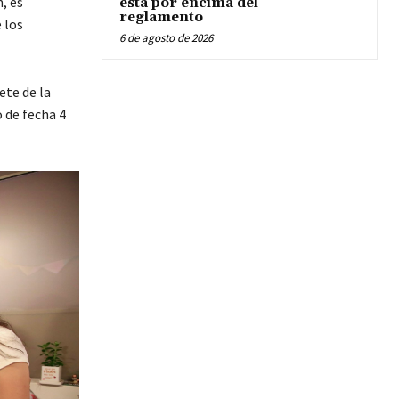
, es
está por encima del
reglamento
 los
6 de agosto de 2026
ete de la
 de fecha 4