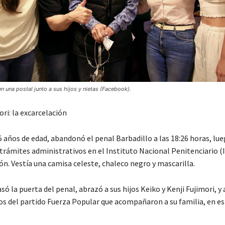
en una postal junto a sus hijos y nietas (Facebook).
ri: la excarcelación
5 años de edad, abandonó el penal Barbadillo a las 18:26 horas, lu
 trámites administrativos en el Instituto Nacional Penitenciario (
ón. Vestía una camisa celeste, chaleco negro y mascarilla.
ó la puerta del penal, abrazó a sus hijos Keiko y Kenji Fujimori, y 
s del partido Fuerza Popular que acompañaron a su familia, en es