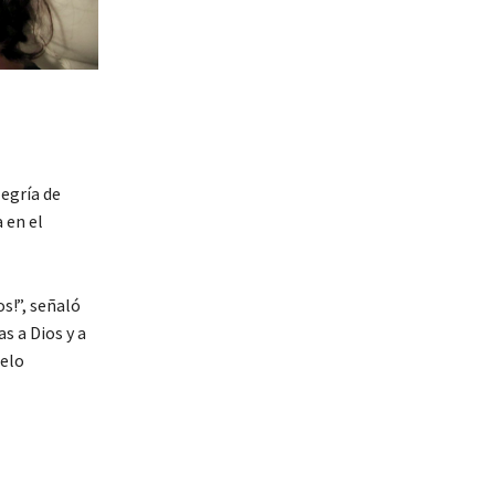
legría de
 en el
s!”, señaló
s a Dios y a
ielo