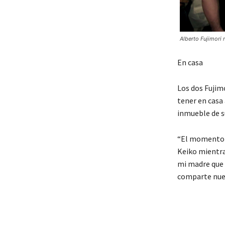
Alberto Fujimori r
En casa
Los dos Fujimo
tener en casa 
inmueble de 
“El momento q
Keiko mientras
mi madre que e
comparte nues