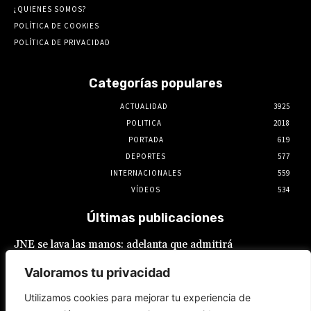
¿QUIENES SOMOS?
POLÍTICA DE COOKIES
POLÍTICA DE PRIVACIDAD
Categorías populares
ACTUALIDAD
3925
POLITICA
2018
PORTADA
619
DEPORTES
577
INTERNACIONALES
559
VÍDEOS
534
Últimas publicaciones
JNE se lava las manos: adelanta que admitirá
postulaciones de alcaldes y gobernadores
que buscan “reelecciones encubiertas”
Valoramos tu privacidad
7 de agosto de 2026
Utilizamos cookies para mejorar tu experiencia de