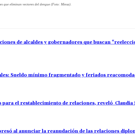
es que eliminan vectores del dengue (Foto: Minsa).
aciones de alcaldes y gobernadores que buscan “reelecc
rales: Sueldo mínimo fragmentado y feriados reacomod
o para el restablecimiento de relaciones, reveló Claudi
resó al anunciar la reanudación de las relaciones diplo