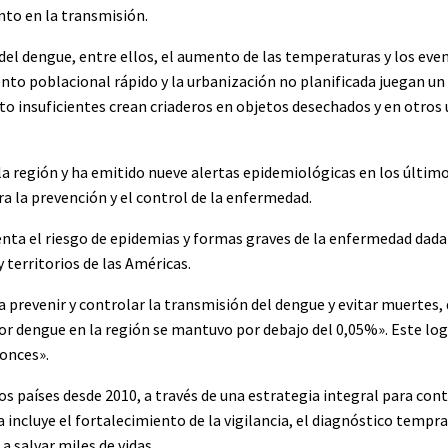
to en la transmisión.
del dengue, entre ellos, el aumento de las temperaturas y los eve
o poblacional rápido y la urbanización no planificada juegan un p
to insuficientes crean criaderos en objetos desechados y en otros 
la región y ha emitido nueve alertas epidemiológicas en los últim
 la prevención y el control de la enfermedad.
nta el riesgo de epidemias y formas graves de la enfermedad dada 
 territorios de las Américas.
 prevenir y controlar la transmisión del dengue y evitar muertes,
por dengue en la región se mantuvo por debajo del 0,05%». Este log
tonces».
los países desde 2010, a través de una estrategia integral para cont
ncluye el fortalecimiento de la vigilancia, el diagnóstico tempra
 salvar miles de vidas.