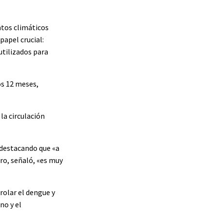
ntos climáticos
apel crucial:
utilizados para
os 12 meses,
la circulación
 destacando que «a
ro, señaló, «es muy
rolar el dengue y
no y el