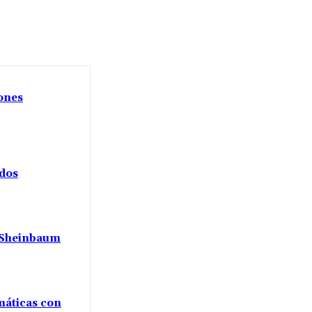
iones
ados
a Sheinbaum
máticas con