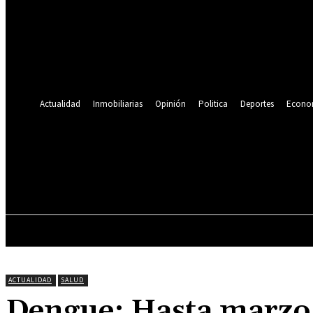
Se te ha enviado una contraseña por correo electrónico.
Recuperación de contraseña
Recupera tu contraseña
tu correo electrónico
Se te ha enviado una contraseña por correo electrónico.
Actualidad
Inmobiliarias
Opinión
Politica
Deportes
Econo
19.9
C
Lima
sábado, agosto 8, 2026
ACTUALIDAD
INMOBILIARIAS
OPINIÓN
ACTUALIDAD
SALUD
Dengue: Hasta marzo 