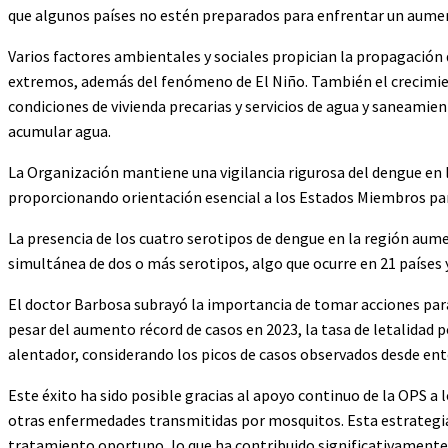
que algunos países no estén preparados para enfrentar un aumen
Varios factores ambientales y sociales propician la propagación 
extremos, además del fenómeno de El Niño. También el crecimient
condiciones de vivienda precarias y servicios de agua y saneamien
acumular agua.
La Organización mantiene una vigilancia rigurosa del dengue en 
proporcionando orientación esencial a los Estados Miembros para
La presencia de los cuatro serotipos de dengue en la región aume
simultánea de dos o más serotipos, algo que ocurre en 21 países y
El doctor Barbosa subrayó la importancia de tomar acciones para
pesar del aumento récord de casos en 2023, la tasa de letalidad 
alentador, considerando los picos de casos observados desde en
Este éxito ha sido posible gracias al apoyo continuo de la OPS a 
otras enfermedades transmitidas por mosquitos. Esta estrategia i
tratamiento oportuno, lo que ha contribuido significativamente a