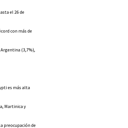
asta el 26 de
récord con más de
y Argentina (3,7%),
pti es más alta
, Martinica y
 la preocupación de