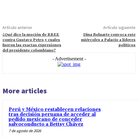
Artículo anterior
Artículo siguiente
¿Qué dice la moción de RREE
Dina Boluarte convoca este
contra Gustavo Petro y cuales
miércoles a Palacio a líderes
fueron las exactas expresiones
políticos
del presidente colombiano?
- Advertisement -
More articles
Perú y México restablecen relaciones
tras decisión peruana de acceder al
pedido mexicano de conceder
salvoconducto a Bettsy Chávez
7 de agosto de 2026