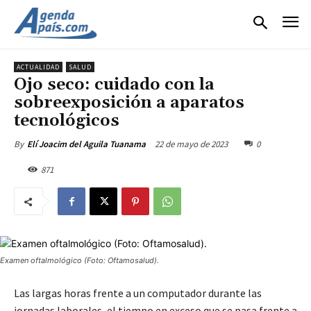
ACTUALIDAD
SALUD
Ojo seco: cuidado con la
sobreexposición a aparatos
tecnológicos
22 de mayo de 2023
0
By
Elí Joacim del Aguila Tuanama
871
Examen oftalmológico (Foto: Oftamosalud).
Las largas horas frente a un computador durante las
jornadas laborales, el tiempo en exceso que se pasa frente a