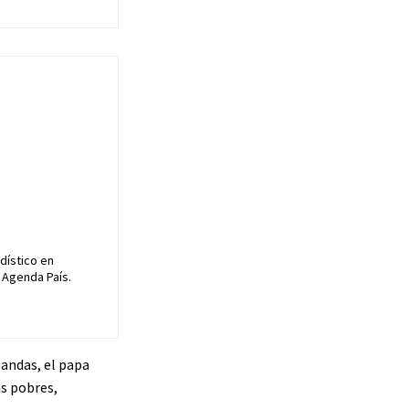
dístico en
 Agenda País.
mandas, el papa
ás pobres,