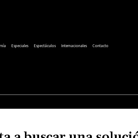
mía
Especiales
Espectáculos
Internacionales
Contacto
POLITICA
DEPORTES
ECONOMÍA
ESPECIALES
ta a buscar una soluci