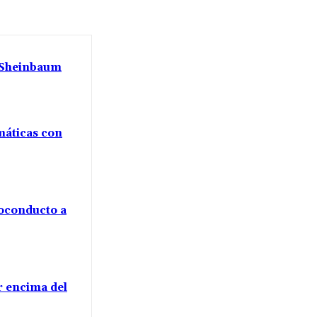
a Sheinbaum
máticas con
voconducto a
or encima del