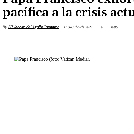
pacífica a la crisis ac
By
Elí Joacim del Aguila Tuanama
17 de julio de 2022
0
1095