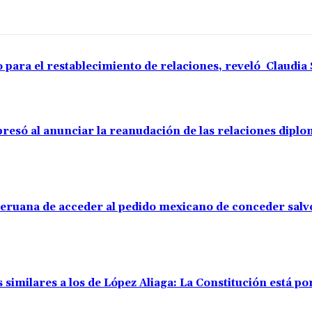
o para el restablecimiento de relaciones, reveló Claudi
resó al anunciar la reanudación de las relaciones diplo
 peruana de acceder al pedido mexicano de conceder sal
 similares a los de López Aliaga: La Constitución está p