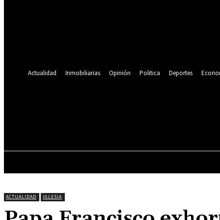
Se te ha enviado una contraseña por correo electrónico.
Recuperación de contraseña
Recupera tu contraseña
tu correo electrónico
Se te ha enviado una contraseña por correo electrónico.
Actualidad
Inmobiliarias
Opinión
Politica
Deportes
Econo
21.4
C
Lima
viernes, agosto 7, 2026
ACTUALIDAD
INMOBILIARIAS
OPINIÓN
ACTUALIDAD
IGLESIA
Papa Francisco exhor