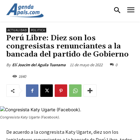
ACTUALIDAD
POLITICA
Perú Libre: Diez son los
congresistas renunciantes a la
bancada del partido de Gobierno
11 de mayo de 2022
0
By
Elí Joacim del Aguila Tuanama
1640
Congresista Katy Ugarte (Facebook).
De acuerdo a la congresista Katy Ugarte, diez son los
legisladores renunciantes a la bancada de Perú Libre, todos