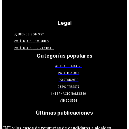
Legal
¿QUIENES SOMOS?
POLÍTICA DE COOKIES
POLÍTICA DE PRIVACIDAD
Categorías populares
ACTUALIDAD
3921
POLITICA
2018
PORTADA
619
DEPORTES
577
INTERNACIONALES
559
VÍDEOS
534
Últimas publicaciones
JNE y los casos de renuncias de candidatos a alcaldes