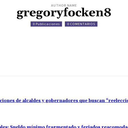
AUTHOR NAME
gregoryfocken8
0 Publicaciones
0 COMENTARIOS
aciones de alcaldes y gobernadores que buscan “reelecc
rales: Sueldo mínimo fragmentado y feriados reacomod