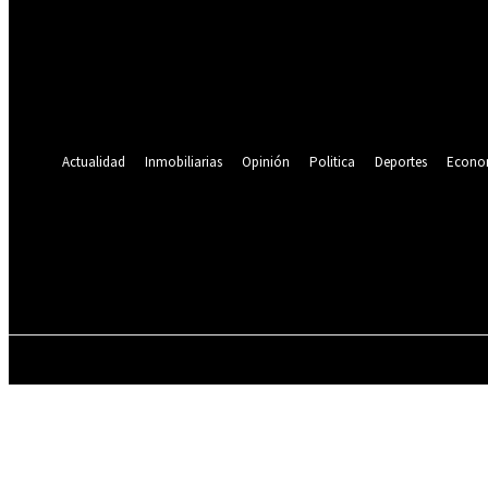
Se te ha enviado una contraseña por correo electrónico.
Recuperación de contraseña
Recupera tu contraseña
tu correo electrónico
Se te ha enviado una contraseña por correo electrónico.
Actualidad
Inmobiliarias
Opinión
Politica
Deportes
Econo
19.9
C
Lima
viernes, agosto 7, 2026
ACTUALIDAD
INMOBILIARIAS
OPINIÓN