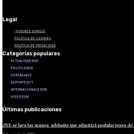
Legal
¿QUIENES SOMOS?
POLÍTICA DE COOKIES
POLÍTICA DE PRIVACIDAD
Categorías populares
ACTUALIDAD
3925
POLITICA
2018
PORTADA
619
DEPORTES
577
INTERNACIONALES
559
VÍDEOS
534
Últimas publicaciones
JNE se lava las manos: adelanta que admitirá postulaciones de