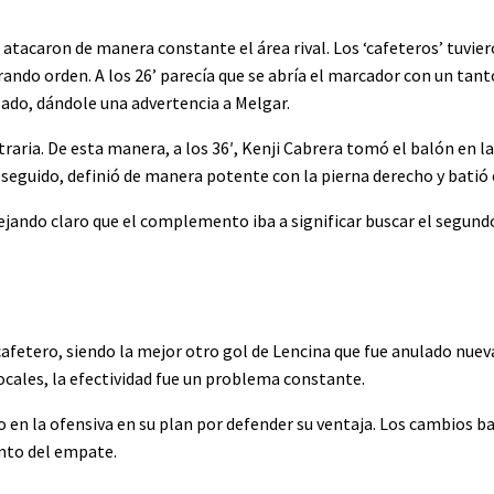
tacaron de manera constante el área rival. Los ‘cafeteros’ tuvie
ndo orden. A los 26’ parecía que se abría el marcador con un tant
lado, dándole una advertencia a Melgar.
raria. De esta manera, a los 36′, Kenji Cabrera tomó el balón en l
 seguido, definió de manera potente con la pierna derecho y batió e
ejando claro que el complemento iba a significar buscar el segundo
cafetero, siendo la mejor otro gol de Lencina que fue anulado nu
ocales, la efectividad fue un problema constante.
en la ofensiva en su plan por defender su ventaja. Los cambios ba
nto del empate.