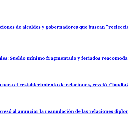
aciones de alcaldes y gobernadores que buscan “reelecc
rales: Sueldo mínimo fragmentado y feriados reacomod
o para el restablecimiento de relaciones, reveló Claudi
resó al anunciar la reanudación de las relaciones diplo