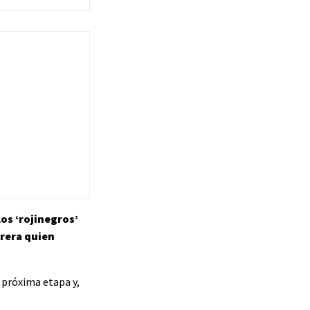
los ‘rojinegros’
brera quien
a próxima etapa y,