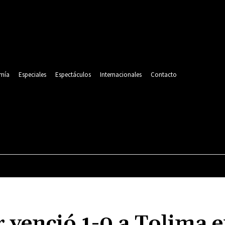
mía
Especiales
Espectáculos
Internacionales
Contacto
POLITICA
DEPORTES
ECONOMÍA
ESPECIALES
r venció 1-0 a Tolima 