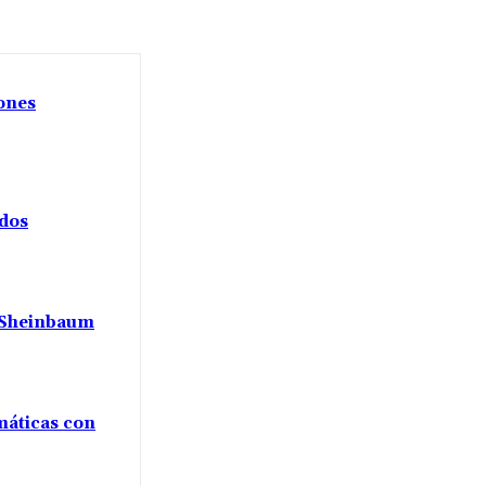
iones
ados
a Sheinbaum
máticas con