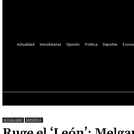
Se te ha enviado una contraseña por correo electrónico.
Recuperación de contraseña
Recupera tu contraseña
tu correo electrónico
Se te ha enviado una contraseña por correo electrónico.
Actualidad
Inmobiliarias
Opinión
Politica
Deportes
Econo
19.9
C
Lima
sábado, agosto 8, 2026
ACTUALIDAD
INMOBILIARIAS
OPINIÓN
ACTUALIDAD
DEPORTES
Ruge el ‘León’: Melga