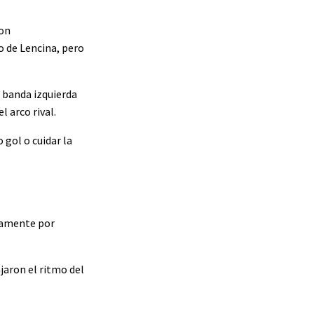
ron
o de Lencina, pero
a banda izquierda
l arco rival.
 gol o cuidar la
evamente por
jaron el ritmo del