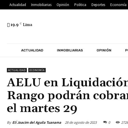
Actualidad
Inmobiliarias
Opinión
Politica
Deportes
Economía
19.9
C
Lima
ACTUALIDAD
INMOBILIARIAS
OPINIÓN
P
ACTUALIDAD
ECONOMÍA
AELU en Liquidación
Rango podrán cobrar 
el martes 29
By
Elí Joacim del Aguila Tuanama
28 de agosto de 2023
0
2728