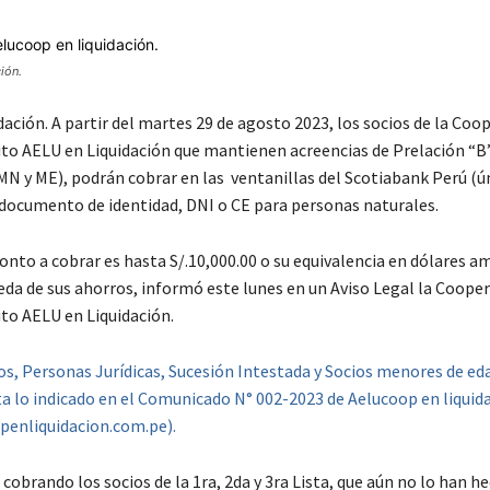
ión.
ación. A partir del martes 29 de agosto 2023, los socios de la Coo
ito AELU en Liquidación que mantienen acreencias de Prelación “B
MN y ME), podrán cobrar en las ventanillas del Scotiabank Perú (ú
 documento de identidad, DNI o CE para personas naturales.
onto a cobrar es hasta S/.10,000.00 o su equivalencia en dólares a
da de sus ahorros, informó este lunes en un Aviso Legal la Cooper
ito AELU en Liquidación.
s, Personas Jurídicas, Sucesión Intestada y Socios menores de ed
ta lo indicado en el Comunicado N° 002-2023 de Aelucoop en liquid
enliquidacion.com.pe).
cobrando los socios de la 1ra, 2da y 3ra Lista, que aún no lo han h