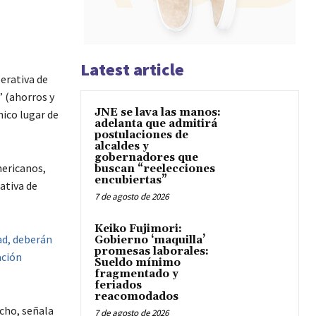
Latest article
perativa de
” (ahorros y
JNE se lava las manos:
nico lugar de
adelanta que admitirá
postulaciones de
alcaldes y
gobernadores que
mericanos,
buscan “reelecciones
encubiertas”
ativa de
7 de agosto de 2026
Keiko Fujimori:
ad, deberán
Gobierno ‘maquilla’
promesas laborales:
ación
Sueldo mínimo
fragmentado y
feriados
reacomodados
echo, señala
7 de agosto de 2026