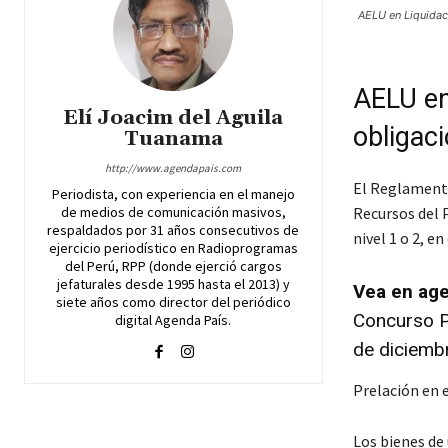
AELU en Liquidac
AELU en
Elí Joacim del Aguila
obligac
Tuanama
http://www.agendapais.com
El Reglamento
Periodista, con experiencia en el manejo
de medios de comunicación masivos,
Recursos del P
respaldados por 31 años consecutivos de
nivel 1 o 2, e
ejercicio periodístico en Radioprogramas
del Perú, RPP (donde ejerció cargos
jefaturales desde 1995 hasta el 2013) y
Vea en age
siete años como director del periódico
Concurso Pú
digital Agenda País.
de diciemb
Prelación en e
Los bienes de 