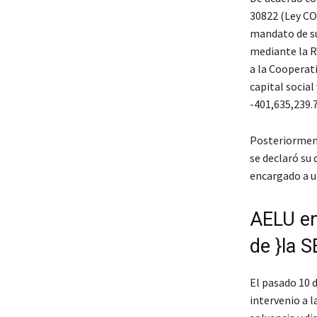
30822 (Ley CO
mandato de su
mediante la R
a la Cooperat
capital social
-401,635,239.7
Posteriorment
se declaró su 
encargado a u
AELU en
de }la 
El pasado 10 
intervenio a l