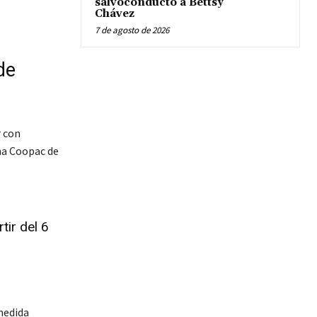
salvoconducto a Bettsy
Chávez
7 de agosto de 2026
de
r con
una Coopac de
ir del 6
medida