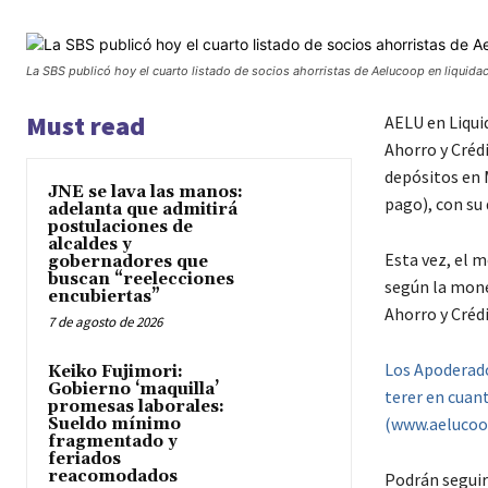
La SBS publicó hoy el cuarto listado de socios ahorristas de Aelucoop en liquidac
Must read
AELU en Liquid
Ahorro y Créd
depósitos en 
JNE se lava las manos:
pago), con su
adelanta que admitirá
postulaciones de
alcaldes y
Esta vez, el m
gobernadores que
buscan “reelecciones
según la mone
encubiertas”
Ahorro y Créd
7 de agosto de 2026
Los Apoderado
Keiko Fujimori:
Gobierno ‘maquilla’
terer en cuan
promesas laborales:
(www.aelucoop
Sueldo mínimo
fragmentado y
feriados
reacomodados
Podrán seguir 