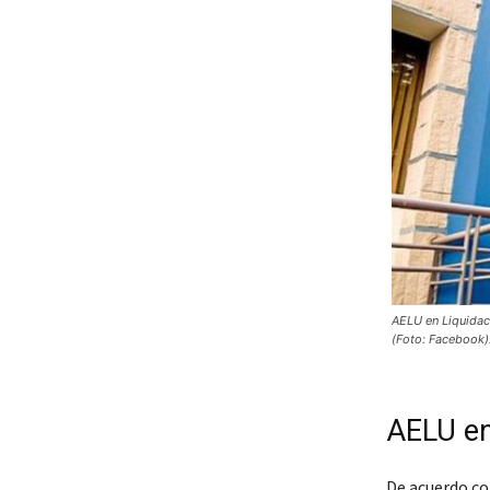
AELU en Liquidac
(Foto: Facebook)
AELU en
De acuerdo co