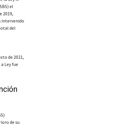
SBS) el
e 2019,
a intervenido
otal del
sto de 2021,
 a Ley fue
ención
BS)
rioro de su