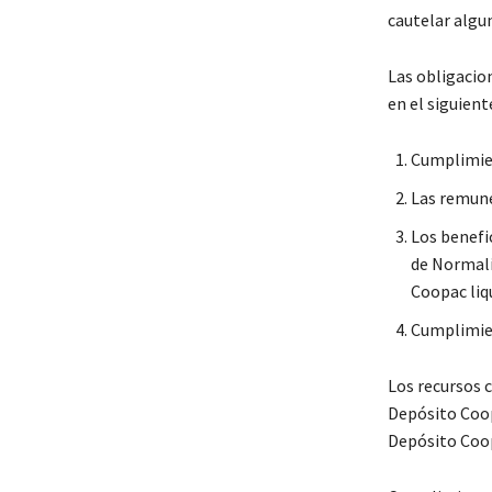
cautelar algu
Las obligacion
en el siguient
Cumplimien
Las remune
Los benefic
de Normali
Coopac liqu
Cumplimien
Los recursos 
Depósito Coop
Depósito Coop