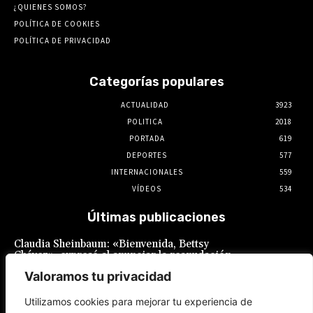
¿QUIENES SOMOS?
POLÍTICA DE COOKIES
POLÍTICA DE PRIVACIDAD
Categorías populares
ACTUALIDAD
3923
POLITICA
2018
PORTADA
619
DEPORTES
577
INTERNACIONALES
559
VÍDEOS
534
Últimas publicaciones
Claudia Sheinbaum: «Bienvenida, Bettsy
Chávez», expresó al anunciar la reanudación
de las relaciones diplomáticas con el Perú
Valoramos tu privacidad
7 de agosto de 2026
Utilizamos cookies para mejorar tu experiencia de