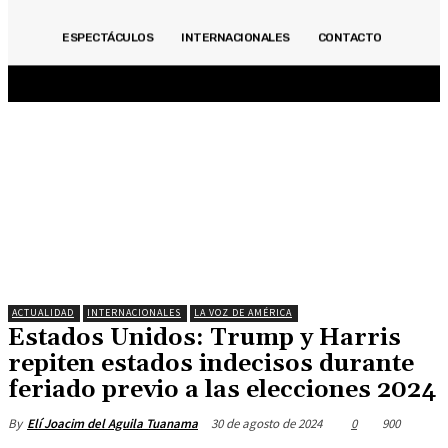
ACTUALIDAD
INMOBILIARIAS
OPINIÓN
POLITICA
DEPORTES
ECONOMÍA
ESPECTÁCULOS
INTERNACIONALES
CONTACTO
ESPECIALES
ESPECTÁCULOS
INTERNACIONALES
CONTACTO
ACTUALIDAD
INTERNACIONALES
LA VOZ DE AMÉRICA
Estados Unidos: Trump y Harris
repiten estados indecisos durante
feriado previo a las elecciones 2024
30 de agosto de 2024
0
900
By
Elí Joacim del Aguila Tuanama