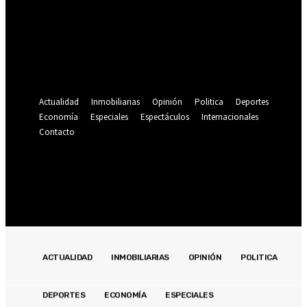
Se te ha enviado una contraseña por correo electrónico.
Recuperación de contraseña
Recupera tu contraseña
tu correo electrónico
Se te ha enviado una contraseña por correo electrónico.
Actualidad
Inmobiliarias
Opinión
Politica
Deportes
Economía
Especiales
Espectáculos
Internacionales
Contacto
Registrarse / Unirse
21.1
C
Lima
jueves, agosto 6, 2026
ACTUALIDAD
INMOBILIARIAS
OPINIÓN
POLITICA
DEPORTES
ECONOMÍA
ESPECIALES