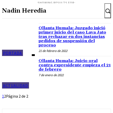
SHOWING RESULTS FOR:
Ollanta Humala: Juzgado inició
primer juicio del caso Lava Jato
tras rechazar en dos instancias
pedidos de suspensión del
proceso
21 de febrero de 2022
PORTADA
Ollanta Humala: Juicio oral
contra expresidente empieza el 21
de febrero
7 de enero de 2022
ACTUALIDAD
1
2
Página 2 de 2