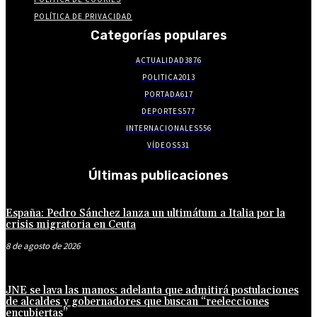
POLÍTICA DE PRIVACIDAD
Categorías populares
ACTUALIDAD
3876
POLITICA
2013
PORTADA
617
DEPORTES
577
INTERNACIONALES
556
VÍDEOS
531
Últimas publicaciones
España: Pedro Sánchez lanza un ultimátum a Italia por la
crisis migratoria en Ceuta
8 de agosto de 2026
JNE se lava las manos: adelanta que admitirá postulaciones
de alcaldes y gobernadores que buscan “reelecciones
encubiertas”