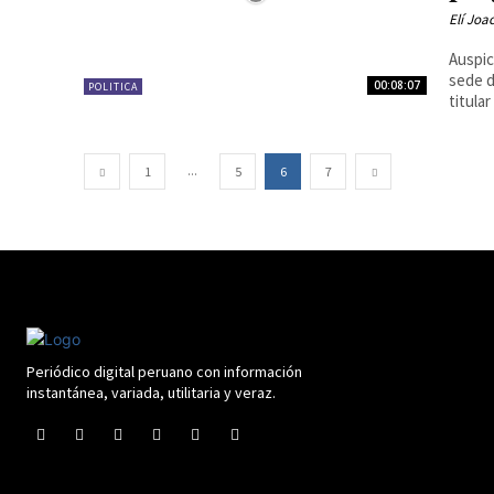
Elí Joa
Auspic
sede d
00:08:07
POLITICA
titular 
...
1
5
6
7
Periódico digital peruano con información
instantánea, variada, utilitaria y veraz.