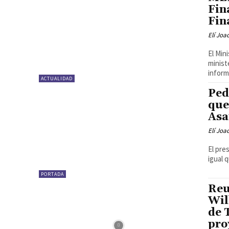
Fin
Fin
Elí Joa
El Min
minist
inform
ACTUALIDAD
Ped
que
Asa
Elí Joa
El pre
igual 
PORTADA
Reu
Wil
de 
pro