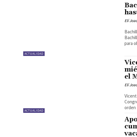
Bac
has
Elí Joa
Bachil
Bachil
para o
ACTUALIDAD
Vic
mié
el 
Elí Joa
Vicent
Congre
orden d
ACTUALIDAD
Apo
cum
vac