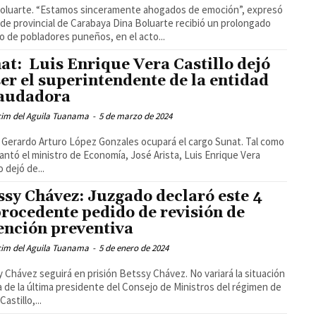
oluarte. “Estamos sinceramente ahogados de emoción”, expresó
alde provincial de Carabaya Dina Boluarte recibió un prolongado
o de pobladores puneños, en el acto...
at: Luis Enrique Vera Castillo dejó
ser el superintendente de la entidad
audadora
cim del Aguila Tuanama
-
5 de marzo de 2024
 Gerardo Arturo López Gonzales ocupará el cargo Sunat. Tal como
lantó el ministro de Economía, José Arista, Luis Enrique Vera
o dejó de...
ssy Chávez: Juzgado declaró este 4
rocedente pedido de revisión de
ención preventiva
cim del Aguila Tuanama
-
5 de enero de 2024
 Chávez seguirá en prisión Betssy Chávez. No variará la situación
ca de la última presidente del Consejo de Ministros del régimen de
astillo,...