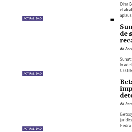
Dina B
el alc
aplaus
ACTUALIDAD
Sun
de 
rec
Elí Joa
Sunat:
lo ade
Castill
ACTUALIDAD
Bet
imp
det
Elí Joa
Betssy
jurídi
Pedro C
ACTUALIDAD