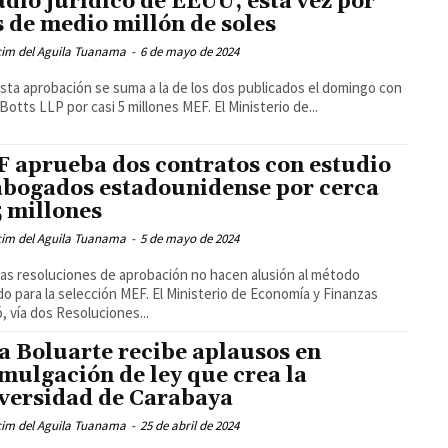
udio jurídico de EEUU, esta vez por
 de medio millón de soles
cim del Aguila Tuanama
-
6 de mayo de 2024
sta aprobación se suma a la de los dos publicados el domingo con
Botts LLP por casi 5 millones MEF. El Ministerio de...
 aprueba dos contratos con estudio
abogados estadounidense por cerca
5 millones
cim del Aguila Tuanama
-
5 de mayo de 2024
as resoluciones de aprobación no hacen alusión al método
ado para la selección MEF. El Ministerio de Economía y Finanzas
, vía dos Resoluciones...
a Boluarte recibe aplausos en
mulgación de ley que crea la
versidad de Carabaya
cim del Aguila Tuanama
-
25 de abril de 2024