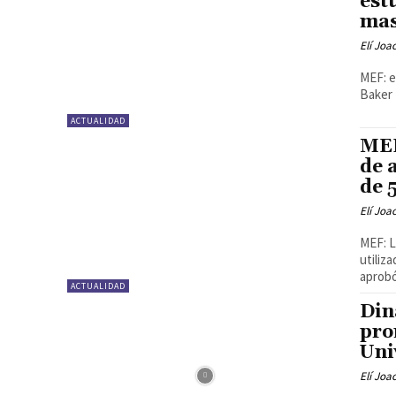
est
mas
Elí Joa
MEF: e
Baker 
ACTUALIDAD
MEF
de 
de 
Elí Joa
MEF: L
utiliz
aprobó
ACTUALIDAD
Din
pro
Uni
Elí Joa