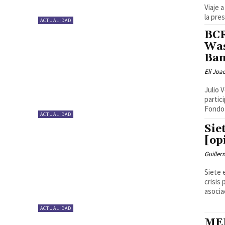
Viaje 
la pre
ACTUALIDAD
BCR
Was
Ban
Elí Joa
Julio 
partic
Fondo 
ACTUALIDAD
Sie
[op
Guille
Siete e
crisis político-p
asocia
ACTUALIDAD
MEF