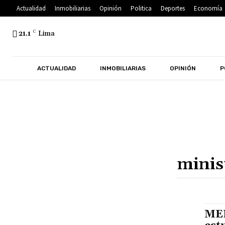
Actualidad
Inmobiliarias
Opinión
Politica
Deportes
Economía
21.1
C
Lima
ACTUALIDAD
INMOBILIARIAS
OPINIÓN
P
MEF