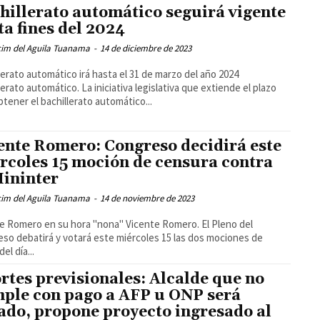
hillerato automático seguirá vigente
ta fines del 2024
cim del Aguila Tuanama
-
14 de diciembre de 2023
lerato automático irá hasta el 31 de marzo del año 2024
lerato automático. La iniciativa legislativa que extiende el plazo
btener el bachillerato automático...
ente Romero: Congreso decidirá este
rcoles 15 moción de censura contra
Mininter
cim del Aguila Tuanama
-
14 de noviembre de 2023
e Romero en su hora "nona" Vicente Romero. El Pleno del
so debatirá y votará este miércoles 15 las dos mociones de
el día...
rtes previsionales: Alcalde que no
ple con pago a AFP u ONP será
ado, propone proyecto ingresado al