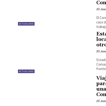
Con
Elí Joa
El Con
caso d
ACTUALIDAD
trabaj
Est
loc
otr
Elí Joa
Estado
Consej
fronter
ACTUALIDAD
Via
par
una
Con
Elí Joa