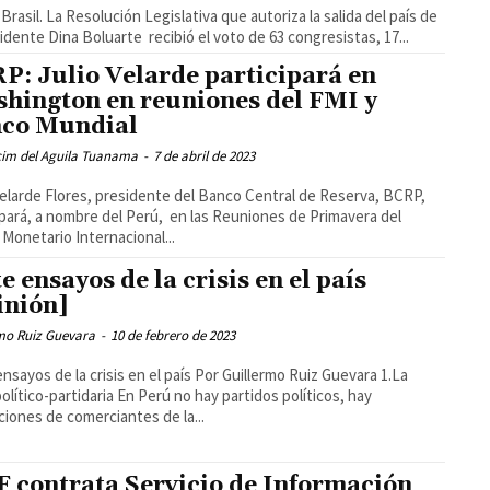
a Brasil. La Resolución Legislativa que autoriza la salida del país de
sidente Dina Boluarte recibió el voto de 63 congresistas, 17...
P: Julio Velarde participará en
hington en reuniones del FMI y
co Mundial
cim del Aguila Tuanama
-
7 de abril de 2023
Velarde Flores, presidente del Banco Central de Reserva, BCRP,
ipará, a nombre del Perú, en las Reuniones de Primavera del
Monetario Internacional...
te ensayos de la crisis en el país
inión]
rmo Ruiz Guevara
-
10 de febrero de 2023
nsayos de la crisis en el país Por Guillermo Ruiz Guevara 1.La
artidaria En Perú no hay partidos políticos, hay
ciones de comerciantes de la...
 contrata Servicio de Información