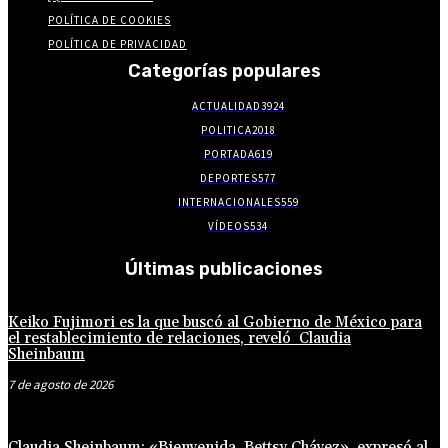
POLÍTICA DE COOKIES
POLÍTICA DE PRIVACIDAD
Categorías populares
ACTUALIDAD
3924
POLITICA
2018
PORTADA
619
DEPORTES
577
INTERNACIONALES
559
VÍDEOS
534
Últimas publicaciones
Keiko Fujimori es la que buscó al Gobierno de México para
el restablecimiento de relaciones, reveló Claudia
Sheinbaum
7 de agosto de 2026
Claudia Sheinbaum: «Bienvenida, Bettsy Chávez», expresó al