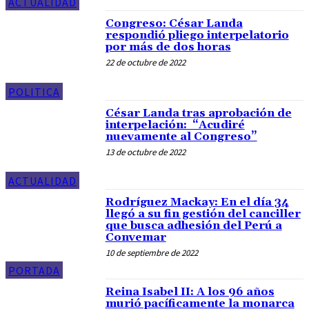
ACTUALIDAD
Congreso: César Landa
respondió pliego interpelatorio
por más de dos horas
22 de octubre de 2022
POLITICA
César Landa tras aprobación de
interpelación: “Acudiré
nuevamente al Congreso”
13 de octubre de 2022
ACTUALIDAD
Rodríguez Mackay: En el día 34
llegó a su fin gestión del canciller
que busca adhesión del Perú a
Convemar
10 de septiembre de 2022
PORTADA
Reina Isabel II: A los 96 años
murió pacíficamente la monarca