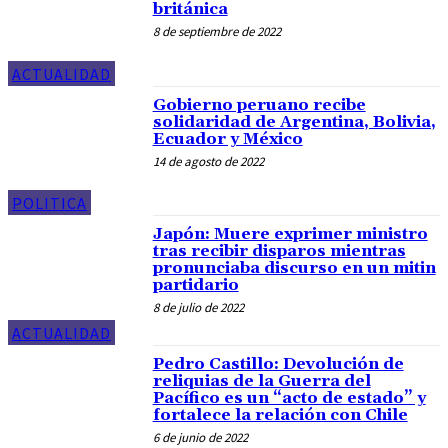
británica
8 de septiembre de 2022
ACTUALIDAD
Gobierno peruano recibe
solidaridad de Argentina, Bolivia,
Ecuador y México
14 de agosto de 2022
POLITICA
Japón: Muere exprimer ministro
tras recibir disparos mientras
pronunciaba discurso en un mitin
partidario
8 de julio de 2022
ACTUALIDAD
Pedro Castillo: Devolución de
reliquias de la Guerra del
Pacífico es un “acto de estado” y
fortalece la relación con Chile
6 de junio de 2022