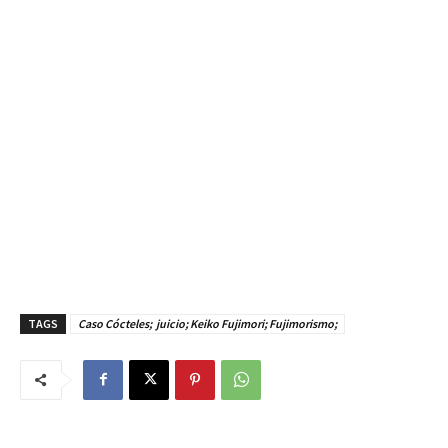
TAGS
Caso Cócteles; juicio; Keiko Fujimori; Fujimorismo;