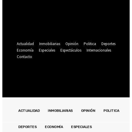
Se te ha enviado una contraseña por correo electrónico.
Recuperación de contraseña
Recupera tu contraseña
tu correo electrónico
Se te ha enviado una contraseña por correo electrónico.
Actualidad
Inmobiliarias
Opinión
Politica
Deportes
Economía
Especiales
Espectáculos
Internacionales
Contacto
Registrarse / Unirse
21.9
C
Lima
sábado, agosto 8, 2026
ACTUALIDAD
INMOBILIARIAS
OPINIÓN
POLITICA
DEPORTES
ECONOMÍA
ESPECIALES