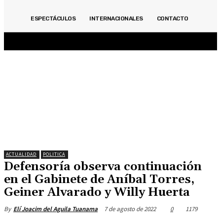
ACTUALIDAD
INMOBILIARIAS
OPINIÓN
POLITICA
DEPORTES
ECONOMÍA
ESPECTÁCULOS
INTERNACIONALES
CONTACTO
ESPECIALES
ESPECTÁCULOS
INTERNACIONALES
CONTACTO
ACTUALIDAD
POLITICA
Defensoría observa continuación
en el Gabinete de Aníbal Torres,
Geiner Alvarado y Willy Huerta
7 de agosto de 2022
0
1179
By
Elí Joacim del Aguila Tuanama