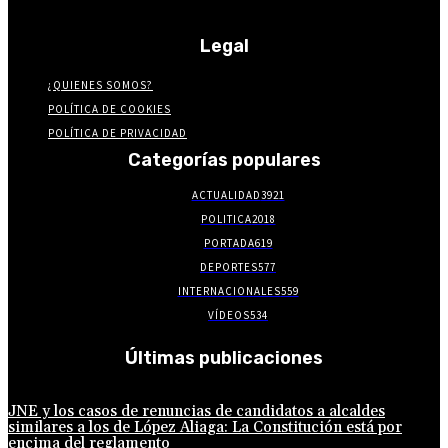
Legal
¿QUIENES SOMOS?
POLÍTICA DE COOKIES
POLÍTICA DE PRIVACIDAD
Categorías populares
ACTUALIDAD
3921
POLITICA
2018
PORTADA
619
DEPORTES
577
INTERNACIONALES
559
VÍDEOS
534
Últimas publicaciones
JNE y los casos de renuncias de candidatos a alcaldes
similares a los de López Aliaga: La Constitución está por
encima del reglamento