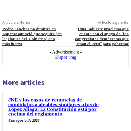
Artículo anterior
Artículo siguiente
Pedro Sánchez no dimitirá en
Dina Boluarte proclama que
España: anunció que seguirá (en
cuenta con el apoyo de “los
la jefatura del Gobierno) con
congresistas demócratas que
más fuerza
aman el Perú” para gobernar
- Advertisement -
More articles
JNE y los casos de renuncias de
candidatos a alcaldes similares a los de
López Aliaga: La Constitución está por
encima del reglamento
6 de agosto de 2026