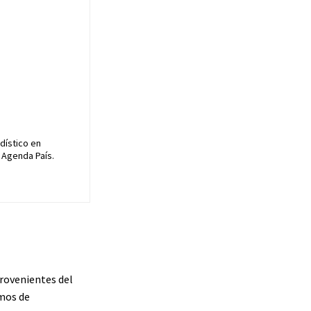
dístico en
 Agenda País.
provenientes del
smos de