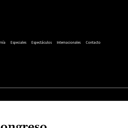
mía
Especiales
Espectáculos
Internacionales
Contacto
POLITICA
DEPORTES
ECONOMÍA
ESPECIALES
Congreso