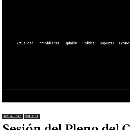
Se te ha enviado una contraseña por correo electrónico.
Recuperación de contraseña
Recupera tu contraseña
tu correo electrónico
Se te ha enviado una contraseña por correo electrónico.
Actualidad
Inmobiliarias
Opinión
Politica
Deportes
Econo
21.4
C
Lima
sábado, agosto 8, 2026
ACTUALIDAD
INMOBILIARIAS
OPINIÓN
ACTUALIDAD
POLITICA
Sesión del Pleno del 