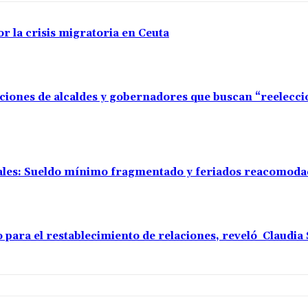
r la crisis migratoria en Ceuta
aciones de alcaldes y gobernadores que buscan “reelecc
rales: Sueldo mínimo fragmentado y feriados reacomod
o para el restablecimiento de relaciones, reveló Claudi