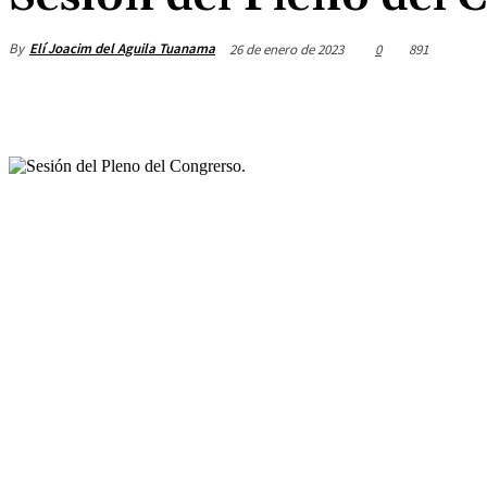
By
Elí Joacim del Aguila Tuanama
26 de enero de 2023
0
891