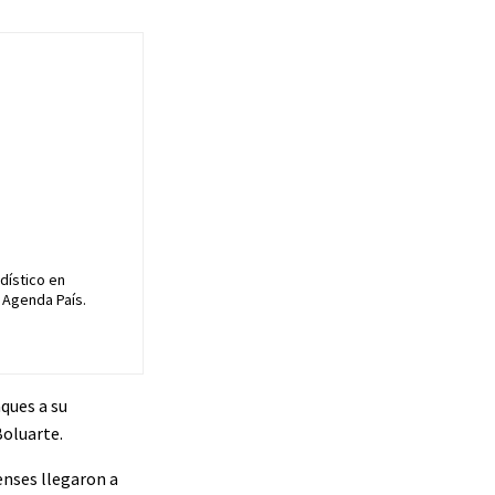
dístico en
 Agenda País.
ques a su
Boluarte.
enses llegaron a