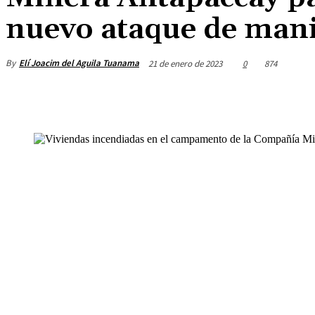
nuevo ataque de manif
By
Elí Joacim del Aguila Tuanama
21 de enero de 2023
0
874