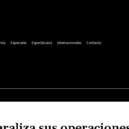
mía
Especiales
Espectáculos
Internacionales
Contacto
POLITICA
DEPORTES
ECONOMÍA
ESPECIALES
aliza sus operaciones