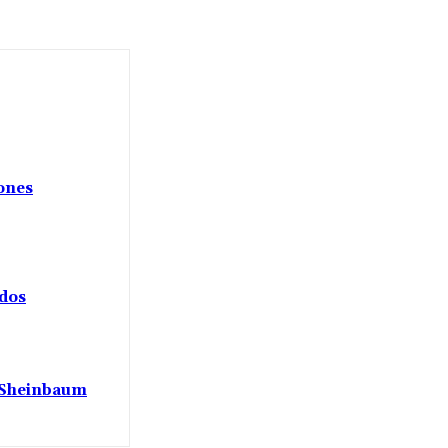
iones
ados
a Sheinbaum