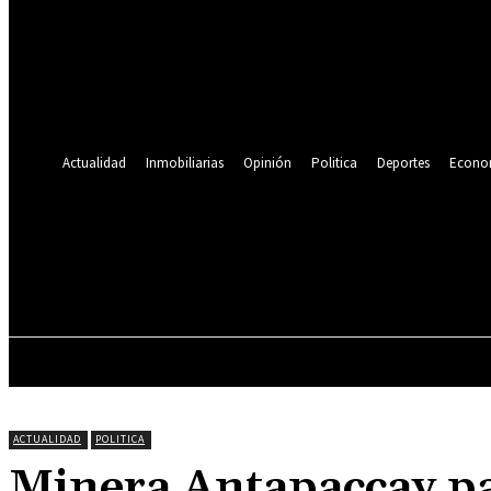
Se te ha enviado una contraseña por correo electrónico.
Recuperación de contraseña
Recupera tu contraseña
tu correo electrónico
Se te ha enviado una contraseña por correo electrónico.
Actualidad
Inmobiliarias
Opinión
Politica
Deportes
Econo
21.4
C
Lima
sábado, agosto 8, 2026
ACTUALIDAD
INMOBILIARIAS
OPINIÓN
ACTUALIDAD
POLITICA
Minera Antapaccay par