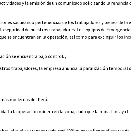
tividades y la emisión de un comunicado solicitando la renuncia d
ciones saqueando pertenencias de los trabajadores y bienes de la 
 seguridad de nuestros trabajadores. Los equipos de Emergencia 
que se encuentran en la operación, así como para extinguir los in
ación se encuentra bajo control.”,
estros trabajadores, la empresa anuncia la paralización temporal d
 más modernas del Perú.
dad a la operación minera en la zona, dado que la mina Tintaya ha
re, el cual es transportado casi 400km hasta llegar al puerto de 