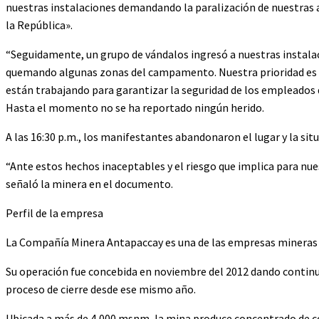
nuestras instalaciones demandando la paralización de nuestras ac
la República».
“Seguidamente, un grupo de vándalos ingresó a nuestras instala
quemando algunas zonas del campamento. Nuestra prioridad es la
están trabajando para garantizar la seguridad de los empleados 
Hasta el momento no se ha reportado ningún herido.
A las 16:30 p.m., los manifestantes abandonaron el lugar y la situ
“Ante estos hechos inaceptables y el riesgo que implica para nu
señaló la minera en el documento.
Perfil de la empresa
La Compañía Minera Antapaccay es una de las empresas mineras
Su operación fue concebida en noviembre del 2012 dando continui
proceso de cierre desde ese mismo año.
Ubicada a más de 4,000 msnm, la mina produce concentrado de cob