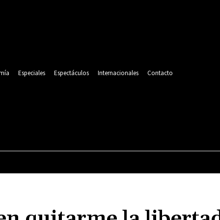
mía
Especiales
Espectáculos
Internacionales
Contacto
POLITICA
DEPORTES
ECONOMÍA
ESPECIALES
en quitarme la liberta