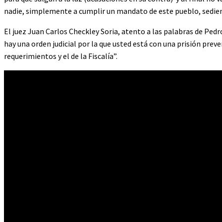
nadie, simplemente a cumplir un mandato de este pueblo, sediento
El juez Juan Carlos Checkley Soria, atento a las palabras de Pedro
hay una orden judicial por la que usted está con una prisión prev
requerimientos y el de la Fiscalía”.