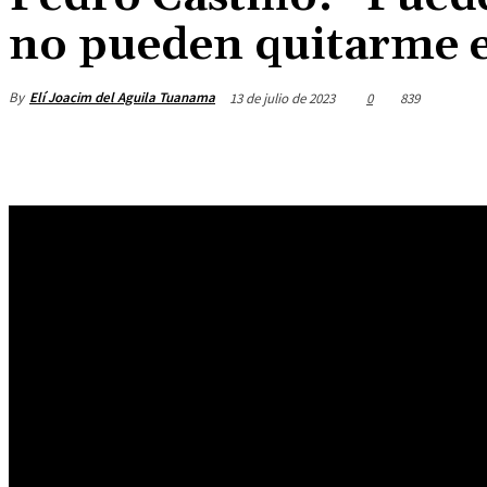
no pueden quitarme 
By
Elí Joacim del Aguila Tuanama
13 de julio de 2023
0
839