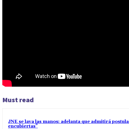
Must read
JNE se lava las manos: adelanta que admitirá postul
encubiertas”