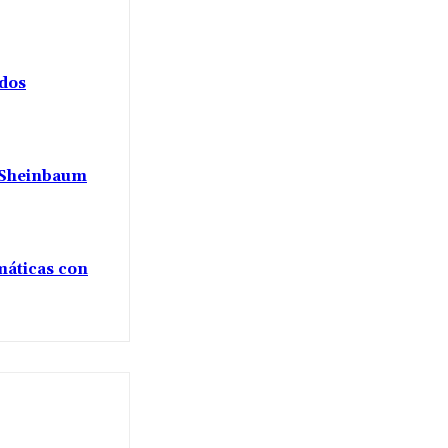
ados
a Sheinbaum
máticas con