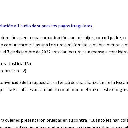
elación a 1 audio de supuestos pagos irregulares
 derecho a tener una comunicación con mis hijos, con mi padre, co
 comunicarme. Hay una tortura a mi familia, a mi hija menor, a mi
 el 7 de diciembre de 2022 tras dar lectura a un mensaje considera
a Justicia TV).
onvencido de la supuesta existencia de una alianza entre la Fiscalí
 “la Fiscalía es un verdadero colaborador eficaz de este Congres
para quienes presentaron pruebas en su contra. “Cuánto les han c
an a encontrar ninguna prueba, porque yo no vine a robar ni a estafa