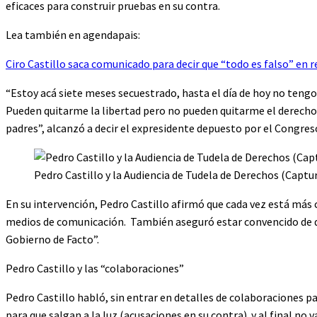
eficaces para construir pruebas en su contra.
Lea también en agendapais:
Ciro Castillo saca comunicado para decir que “todo es falso” en r
“Estoy acá siete meses secuestrado, hasta el día de hoy no tengo
Pueden quitarme la libertad pero no pueden quitarme el derecho a
padres”, alcanzó a decir el expresidente depuesto por el Congreso
Pedro Castillo y la Audiencia de Tudela de Derechos (Captur
En su intervención, Pedro Castillo afirmó que cada vez está más c
medios de comunicación. También aseguró estar convencido de que
Gobierno de Facto”.
Pedro Castillo y las “colaboraciones”
Pedro Castillo habló, sin entrar en detalles de colaboraciones 
para que salgan a la luz (acusaciones en su contra) y al final no v