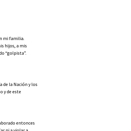
n mi familia.
s hijos, a mis
do “golpista”.
a de la Nación y los
o y de este
olaborado entonces
r ni a violar a