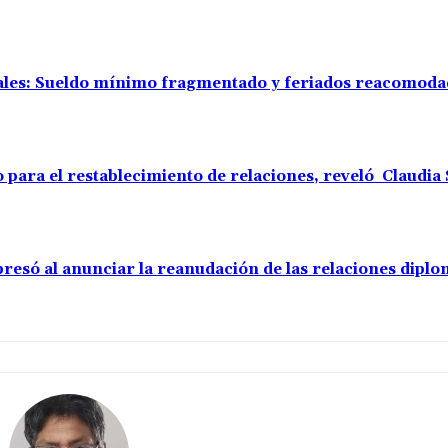
rales: Sueldo mínimo fragmentado y feriados reacomod
o para el restablecimiento de relaciones, reveló Claudi
resó al anunciar la reanudación de las relaciones diplo