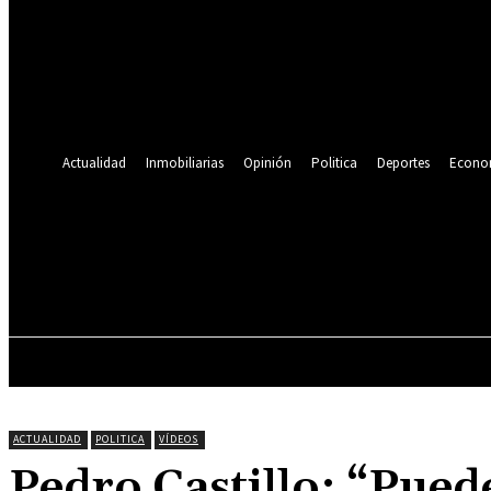
Se te ha enviado una contraseña por correo electrónico.
Recuperación de contraseña
Recupera tu contraseña
tu correo electrónico
Se te ha enviado una contraseña por correo electrónico.
Actualidad
Inmobiliarias
Opinión
Politica
Deportes
Econo
19.9
C
Lima
sábado, agosto 8, 2026
ACTUALIDAD
INMOBILIARIAS
OPINIÓN
ACTUALIDAD
POLITICA
VÍDEOS
Pedro Castillo: “Pued