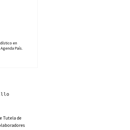
dístico en
 Agenda País.
illo
e Tutela de
colaboradores