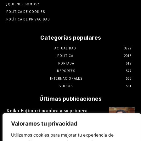
¿QUIENES SOMOS?
POLÍTICA DE COOKIES
POLÍTICA DE PRIVACIDAD
Categorías populares
ACTUALIDAD
3877
POLITICA
2013
PORTADA
617
DEPORTES
577
INTERNACIONALES
556
VÍDEOS
531
Últimas publicaciones
Keiko Fujimori nombra a su primera
presidente de EsSalud, aunque en calidad de
encargada: es Hilda Sandoval Cornejo
Valoramos tu privacidad
9 de agosto de 2026
Utilizamos cookies para mejorar tu experiencia de