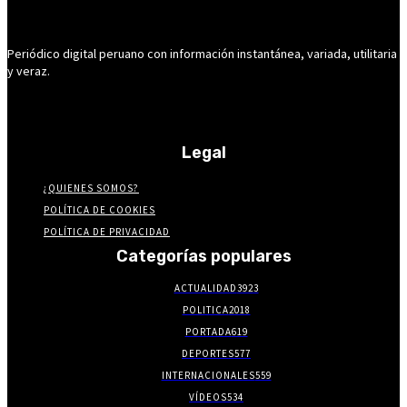
Periódico digital peruano con información instantánea, variada, utilitaria
y veraz.
Legal
¿QUIENES SOMOS?
POLÍTICA DE COOKIES
POLÍTICA DE PRIVACIDAD
Categorías populares
ACTUALIDAD
3923
POLITICA
2018
PORTADA
619
DEPORTES
577
INTERNACIONALES
559
VÍDEOS
534