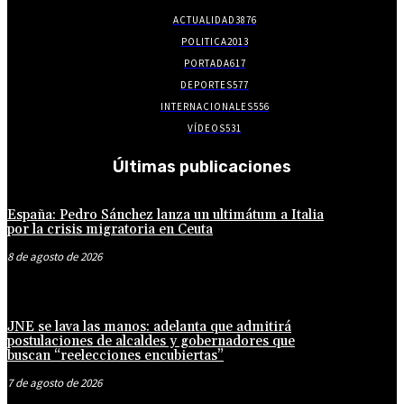
ACTUALIDAD
3876
POLITICA
2013
PORTADA
617
DEPORTES
577
INTERNACIONALES
556
VÍDEOS
531
Últimas publicaciones
España: Pedro Sánchez lanza un ultimátum a Italia
por la crisis migratoria en Ceuta
8 de agosto de 2026
JNE se lava las manos: adelanta que admitirá
postulaciones de alcaldes y gobernadores que
buscan “reelecciones encubiertas”
7 de agosto de 2026