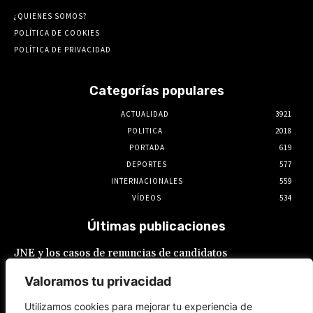
¿QUIENES SOMOS?
POLÍTICA DE COOKIES
POLÍTICA DE PRIVACIDAD
Categorías populares
ACTUALIDAD
3921
POLITICA
2018
PORTADA
619
DEPORTES
577
INTERNACIONALES
559
VÍDEOS
534
Últimas publicaciones
JNE y los casos de renuncias de candidatos
a alcaldes similares a los de López Aliaga: La
Constitución está por encima del reglamento
Valoramos tu privacidad
6 de agosto de 2026
Utilizamos cookies para mejorar tu experiencia de