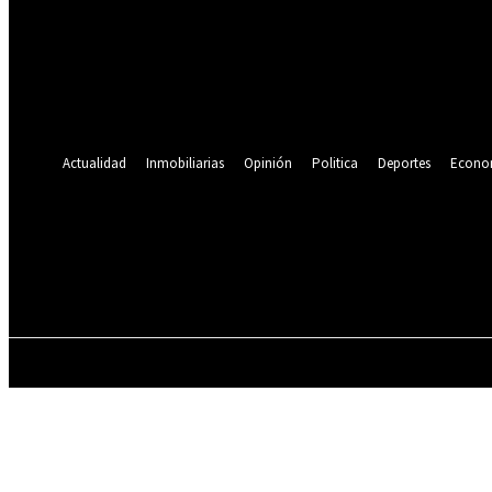
Se te ha enviado una contraseña por correo electrónico.
Recuperación de contraseña
Recupera tu contraseña
tu correo electrónico
Se te ha enviado una contraseña por correo electrónico.
Actualidad
Inmobiliarias
Opinión
Politica
Deportes
Econo
19.9
C
Lima
viernes, agosto 7, 2026
ACTUALIDAD
INMOBILIARIAS
OPINIÓN