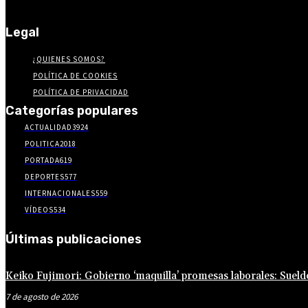
Legal
¿QUIENES SOMOS?
POLÍTICA DE COOKIES
POLÍTICA DE PRIVACIDAD
Categorías populares
ACTUALIDAD
3924
POLITICA
2018
PORTADA
619
DEPORTES
577
INTERNACIONALES
559
VÍDEOS
534
Últimas publicaciones
Keiko Fujimori: Gobierno ‘maquilla’ promesas laborales: Su
7 de agosto de 2026