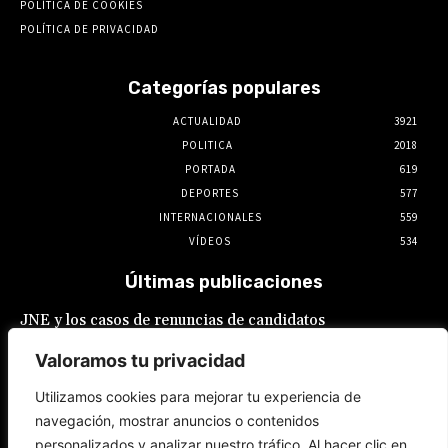
POLÍTICA DE COOKIES
POLÍTICA DE PRIVACIDAD
Categorías populares
ACTUALIDAD
3921
POLITICA
2018
PORTADA
619
DEPORTES
577
INTERNACIONALES
559
VÍDEOS
534
Últimas publicaciones
JNE y los casos de renuncias de candidatos
a alcaldes similares a los de López Aliaga: La
Constitución está por encima del reglamento
Valoramos tu privacidad
6 de agosto de 2026
Utilizamos cookies para mejorar tu experiencia de
navegación, mostrar anuncios o contenidos
Rafael López Aliaga recibe sin rubor la
personalizados y analizar nuestro tráfico. Al hacer clic en
renuncia de Luis Rubio a la candidatura a la