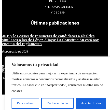
DEPORTES
577
INTERNACIONALES
559
VÍDEOS
534
Últimas publicaciones
JNE y los casos de renuncias de candidatos a alcaldes
similares a los de López Aliaga: La Constitución está por
encima del reglamento
6 de agosto de 2026
Valoramos tu privacidad
Rafael López Aliaga recibe sin rubor la renuncia de Luis
Rubio a la candidatura a la alcaldía de Lima
Utilizamos cookies para mejorar tu experiencia de navegación,
5 de agosto de 2026
mostrar anuncios o contenidos personalizados y analizar nuestro
tráfico. Al hacer clic en "Aceptar todo", consientes nuestro uso de
cookies.
Personalizar
Rechazar Todas
Aceptar Todas