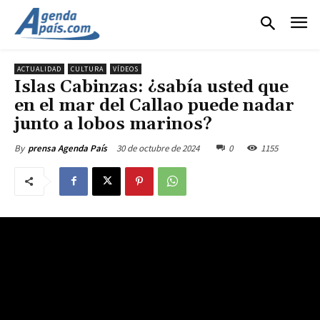
ACTUALIDAD
CULTURA
VÍDEOS
Islas Cabinzas: ¿sabía usted que
en el mar del Callao puede nadar
junto a lobos marinos?
30 de octubre de 2024
0
1155
By
prensa Agenda País