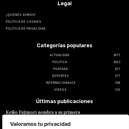
Legal
¿QUIENES SOMOS?
POLÍTICA DE COOKIES
POLÍTICA DE PRIVACIDAD
Categorías populares
ACTUALIDAD
3877
POLITICA
2013
PORTADA
617
DEPORTES
577
INTERNACIONALES
556
VÍDEOS
531
Últimas publicaciones
Keiko Fujimori nombra a su primera
presidente de EsSalud, aunque en calidad de
encargada: es Hilda Sandoval Cornejo
Valoramos tu privacidad
9 de agosto de 2026