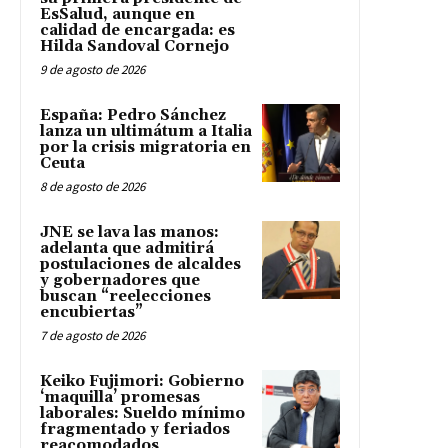
EsSalud, aunque en
calidad de encargada: es
Hilda Sandoval Cornejo
9 de agosto de 2026
España: Pedro Sánchez
lanza un ultimátum a Italia
por la crisis migratoria en
Ceuta
8 de agosto de 2026
JNE se lava las manos:
adelanta que admitirá
postulaciones de alcaldes
y gobernadores que
buscan “reelecciones
encubiertas”
7 de agosto de 2026
Keiko Fujimori: Gobierno
‘maquilla’ promesas
laborales: Sueldo mínimo
fragmentado y feriados
reacomodados