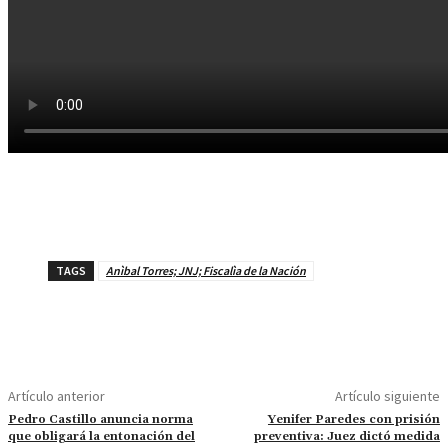
TAGS
Anìbal Torres; JNJ; Fiscalìa de la Nación
Artículo anterior
Artículo siguiente
Pedro Castillo anuncia norma
Yenifer Paredes con prisión
que obligará la entonación del
preventiva: Juez dictó medida