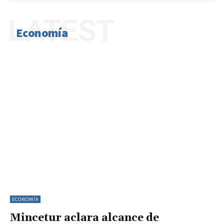
LATEST
Economía
ECONOMÍA
Mincetur aclara alcance de