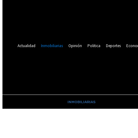
Se te ha enviado una contraseña por correo electrónico.
Recuperación de contraseña
Recupera tu contraseña
tu correo electrónico
Se te ha enviado una contraseña por correo electrónico.
Actualidad
Inmobiliarias
Opinión
Politica
Deportes
Econo
19.9
C
Lima
jueves, agosto 6, 2026
ACTUALIDAD
INMOBILIARIAS
OPINIÓN