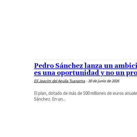
PUBLINOTICIAS
SALUD
SIN CATEGORIA
TESTIMONIOS DE VIDA
TRANSPORTE
UN DÍA COMO HOY
VIDA
VÍDEOS
VÍDEOS EN FACEBOOK
Pedro Sánchez lanza un ambici
es una oportunidad y no un pr
Elí Joacim del Aguila Tuanama
-
30 de junio de 2026
El plan, dotado de más de 500 millones de euros anuale
Sánchez. En un...