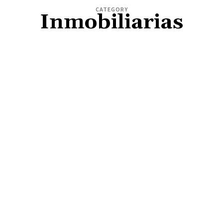
CATEGORY
Inmobiliarias
ACTUALIDAD
COVID-19
CULTURA
DEPORTES
ECONOMÍA
EDUCACIÓN
ELECCIONES 2026
ESPECIALES
ESPECTÁCULOS
IGLESIA
INTERNACIONALES
LA VOZ DE AMÉRICA
LÍNEA EDITORIAL
NACIONAL
OFERTAS INMOBILIARIAS
OPINIÓN
PATROCINIOS
POLICIALES
POLITICA
PORTADA